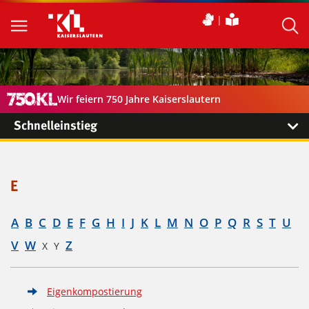
Wir feiern 750 Jahre Kaiserslautern
Schnelleinstieg
E
A
B
C
D
E
F
G
H
I
J
K
L
M
N
O
P
Q
R
S
T
U
V
W
Z
X
Y
Eigenkompostierung