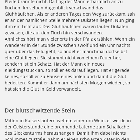
Pfeife brannte nicht. Da fing der Mann erbärmlich an zu
fluchen. Im selben Augenblick verschwand das
Glühhäufchen. Als er anderen Tages den Weg zurückkam, sah
er an der nämlichen Stelle mehrere Dukaten liegen. Nun ging
ihm ein Licht auf: Das Glühhäufchen waren lauter Dukaten
gewesen, die auf den Fluch hin verschwanden.
Ähnliches hört man vielenorts in der Pfalz erzählen. Wenn ein
Wanderer in der Stunde zwischen zwölf und ein Uhr nachts
quer über das Feld geht, so findet er manchmal dortselbst
eine Glut liegen. Sie stammt nicht von einem Feuer her,
sondern ist ein Schatz. Hat der Mann ein neues
Kleidungsstück an, so soll er es darauf legen. Hat er gerade
keines, so soll er zu Hause eines holen und damit die Glut
bedecken. Kommt er dann am nächsten Morgen wieder , so
hat sich die Glut in Gold verwandelt.
Der blutschwitzende Stein
Mitten in Kaiserslautern wettete einer um Wein, er werde in
der Geisterstunde eine brennende Laterne zum Schalloche
des Glockenturms heraushängen. Damit ihm dabei nichts
Schlimmes zustoße, nahm er einen schwarzen Kater in den