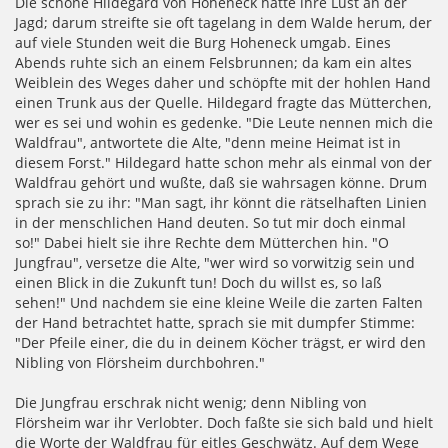
Die schöne Hildegard von Hoheneck hatte ihre Lust an der
Jagd; darum streifte sie oft tagelang in dem Walde herum, der
auf viele Stunden weit die Burg Hoheneck umgab. Eines
Abends ruhte sich an einem Felsbrunnen; da kam ein altes
Weiblein des Weges daher und schöpfte mit der hohlen Hand
einen Trunk aus der Quelle. Hildegard fragte das Mütterchen,
wer es sei und wohin es gedenke. "Die Leute nennen mich die
Waldfrau", antwortete die Alte, "denn meine Heimat ist in
diesem Forst." Hildegard hatte schon mehr als einmal von der
Waldfrau gehört und wußte, daß sie wahrsagen könne. Drum
sprach sie zu ihr: "Man sagt, ihr könnt die rätselhaften Linien
in der menschlichen Hand deuten. So tut mir doch einmal
so!" Dabei hielt sie ihre Rechte dem Mütterchen hin. "O
Jungfrau", versetze die Alte, "wer wird so vorwitzig sein und
einen Blick in die Zukunft tun! Doch du willst es, so laß
sehen!" Und nachdem sie eine kleine Weile die zarten Falten
der Hand betrachtet hatte, sprach sie mit dumpfer Stimme:
"Der Pfeile einer, die du in deinem Köcher trägst, er wird den
Nibling von Flörsheim durchbohren."
Die Jungfrau erschrak nicht wenig; denn Nibling von
Flörsheim war ihr Verlobter. Doch faßte sie sich bald und hielt
die Worte der Waldfrau für eitles Geschwätz. Auf dem Wege