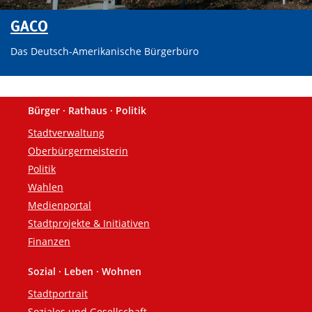
GACO
Das Deutsch-Amerikanische Bürgerbüro
Bürger · Rathaus · Politik
Fußzeile
Stadtverwaltung
Oberbürgermeisterin
Politik
Wahlen
Medienportal
Stadtprojekte & Initiativen
Finanzen
Sozial · Leben · Wohnen
Stadtportrait
Soziales und Gesellschaft