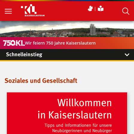
Wir feiern 750 Jahre Kaiserslautern
Schnelleinstieg
Soziales und Gesellschaft