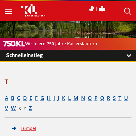
Wir feiern 750 Jahre Kaiserslautern
Schnelleinstieg
T
A
B
C
D
E
F
G
H
I
J
K
L
M
N
O
P
Q
R
S
T
U
V
W
Z
X
Y
Tümpel