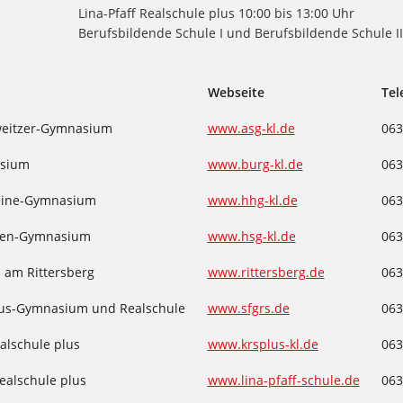
 Lina-Pfaff Realschule plus 10:00 bis 13:00 Uhr
6 Berufsbildende Schule I
und Berufsbildende Schule II
Webseite
Tel
weitzer-Gymnasium
www.asg-kl.de
063
sium
www.burg-kl.de
063
eine-Gymnasium
www.hhg-kl.de
063
fen-Gymnasium
www.hsg-kl.de
063
am Rittersberg
www.rittersberg.de
063
skus-Gymnasium und Realschule
www.sfgrs.de
063
alschule plus
www.krsplus-kl.de
063
Realschule plus
www.lina-pfaff-schule.de
063