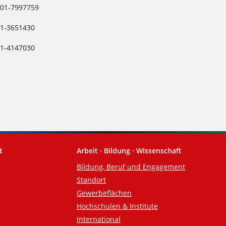
01-7997759
1-3651430
1-4147030
t
Arbeit · Bildung · Wissenschaft
Bildung, Beruf und Engagement
Standort
Gewerbeflächen
Hochschulen & Institute
International