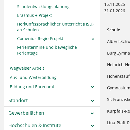
15.11.2025
Schulentwicklungsplanung
31.01.202
Erasmus + Projekt
Herkunftssprachlicher Unterricht (HSU)
an Schulen
Schule
Comenius Regio-Projekt
AIbert-Sch
Ferientermine und bewegliche
Ferientage
BurgGymna
Heinrich-H
Wegweiser Arbeit
Hohenstau
Aus- und Weiterbildung
Bildung und Ehrenamt
Gymnasium 
St. Franzi
Standort
Kurpfalz-Re
Gewerbeflächen
Lina-Pfaff-
Hochschulen & Institute