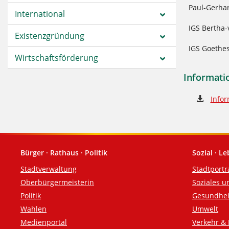
Paul-Gerhar
International
IGS Bertha-
Existenzgründung
IGS Goethe
Wirtschaftsförderung
Informati
Info
Bürger · Rathaus · Politik
Sozial · L
Fußzeile
Stadtverwaltung
Stadtportr
Oberbürgermeisterin
Soziales u
Politik
Gesundhei
Wahlen
Umwelt
Medienportal
Verkehr & 