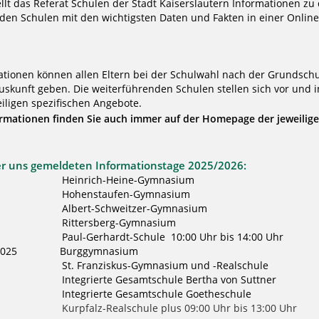
ellt das Referat Schulen der Stadt Kaiserslautern Informationen zu
den Schulen mit den wichtigsten Daten und Fakten in einer Online
ationen können allen Eltern bei der Schulwahl nach der Grundschu
uskunft geben. Die weiterführenden Schulen stellen sich vor und 
iligen spezifischen Angebote.
ormationen finden Sie auch immer auf der Homepage der jeweilig
er uns gemeldeten Informationstage 2025/2026:
25 Heinrich-Heine-Gymnasium
25 Hohenstaufen-Gymnasium
25 Albert-Schweitzer-Gymnasium
25 Rittersberg-Gymnasium
 Paul-Gerhardt-Schule 10:00 Uhr bis 14:00 Uhr
.11.2025 Burggymnasium
5 St. Franziskus-Gymnasium und -Realschule
 Integrierte Gesamtschule Bertha von Suttner
5 Integrierte Gesamtschule Goetheschule
Kurpfalz-Realschule plus 09:00 Uhr bis 13:00 Uhr