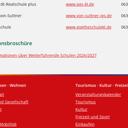
dt-Realschule plus
www.pgs-kl.de
063
von-Suttner
www.von-suttner-igs.de
063
schule
www.goetheschulekl.de
063
onsbroschüre
rmationen über Weiterführende Schulen 2026/2027
eben · Wohnen
Tourismus · Kultur · Freizei
ait
Veranstaltungskalender
nd Gesellschaft
Tourismus
t
Kultur
Freizeit und Sport
Mobilität
Einkaufen