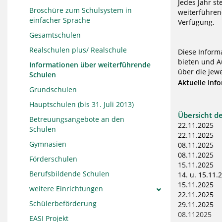
Jedes Jahr st
Broschüre zum Schulsystem in
weiterführen
einfacher Sprache
Verfügung.
Gesamtschulen
Realschulen plus/ Realschule
Diese Inform
bieten und A
Informationen über weiterführende
über die jewe
Schulen
Aktuelle Inf
Grundschulen
Hauptschulen (bis 31. Juli 2013)
Übersicht d
Betreuungsangebote an den
22.11.20
Schulen
22.11.20
Gymnasien
08.11.20
08.11.20
Förderschulen
15.11.2025
Berufsbildende Schulen
14. u. 15
15.11.202
weitere Einrichtungen
22.11.2025
Schülerbeförderung
29.11.202
08.112025 
EASI Projekt