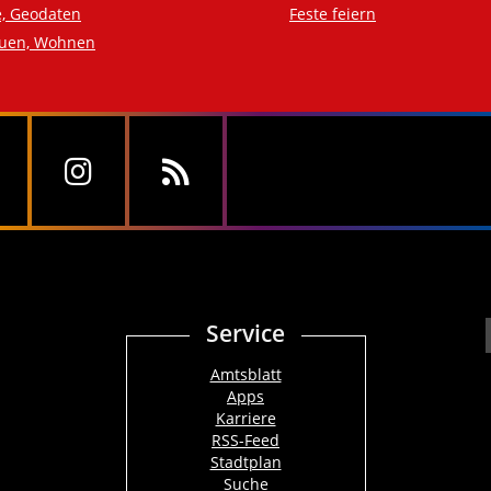
e, Geodaten
Feste feiern
auen, Wohnen
Service
Amtsblatt
Apps
Karriere
RSS-Feed
Stadtplan
Suche