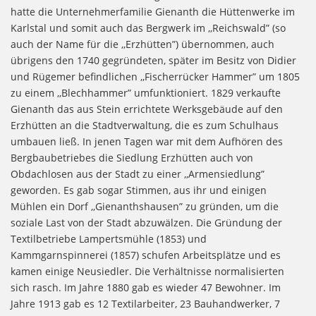
hatte die Unternehmerfamilie Gienanth die Hüttenwerke im
Karlstal und somit auch das Bergwerk im ,,Reichswald” (so
auch der Name für die ,,Erzhütten”) übernommen, auch
übrigens den 1740 gegründeten, später im Besitz von Didier
und Rügemer befindlichen ,,Fischerrücker Hammer” um 1805
zu einem ,,Blechhammer” umfunktioniert. 1829 verkaufte
Gienanth das aus Stein errichtete Werksgebäude auf den
Erzhütten an die Stadtverwaltung, die es zum Schulhaus
umbauen ließ. In jenen Tagen war mit dem Aufhören des
Bergbaubetriebes die Siedlung Erzhütten auch von
Obdachlosen aus der Stadt zu einer ,,Armensiedlung”
geworden. Es gab sogar Stimmen, aus ihr und einigen
Mühlen ein Dorf ,,Gienanthshausen” zu gründen, um die
soziale Last von der Stadt abzuwälzen. Die Gründung der
Textilbetriebe Lampertsmühle (1853) und
Kammgarnspinnerei (1857) schufen Arbeitsplätze und es
kamen einige Neusiedler. Die Verhältnisse normalisierten
sich rasch. Im Jahre 1880 gab es wieder 47 Bewohner. Im
Jahre 1913 gab es 12 Textilarbeiter, 23 Bauhandwerker, 7