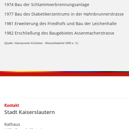
1974 Bau der Schlammverbrennungsanlage
1977 Bau des Diabetikerzentrums in der Hahnbrunnerstrasse
1981 Erweiterung des Friedhofs und Bau der Leichenhalle
1982 Erschließung des Baugebietes Assenmacherstrasse
(Quelle: Heimatverein Erzhütten - Wiesenthalerhof 2000 e. V.)
Kontaktinformationen und Weiterführendes
Kontakt
Stadt Kaiserslautern
Rathaus