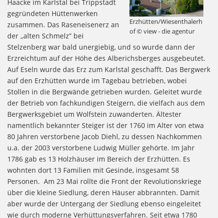
Haacke im Karlstal bei Trippstadt
gegründeten Hüttenwerken
Erzhütten/Wiesenthalerh
zusammen. Das Raseneisenerz an
of © view - die agentur
der ,,alten Schmelz” bei
Stelzenberg war bald unergiebig, und so wurde dann der
Erzreichtum auf der Höhe des Alberichsberges ausgebeutet.
Auf Eseln wurde das Erz zum Karlstal geschafft. Das Bergwerk
auf den Erzhütten wurde im Tagebau betrieben, wobei
Stollen in die Bergwände getrieben wurden. Geleitet wurde
der Betrieb von fachkundigen Steigern, die vielfach aus dem
Bergwerksgebiet um Wolfstein zuwanderten. Ältester
namentlich bekannter Steiger ist der 1760 im Alter von etwa
80 Jahren verstorbene Jacob Diehl, zu dessen Nachkommen
u.a. der 2003 verstorbene Ludwig Müller gehörte. Im Jahr
1786 gab es 13 Holzhäuser im Bereich der Erzhütten. Es
wohnten dort 13 Familien mit Gesinde, insgesamt 58
Personen. Am 23 Mai rollte die Front der Revolutionskriege
über die kleine Siedlung, deren Häuser abbrannten. Damit
aber wurde der Untergang der Siedlung ebenso eingeleitet
wie durch moderne Verhüttungsverfahren. Seit etwa 1780