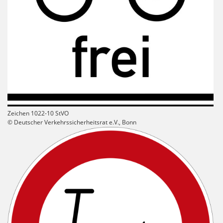
Zeichen 1022-10 StVO
© Deutscher Verkehrssicherheitsrat e.V., Bonn