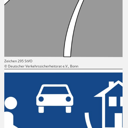
Zeichen 295 StVO
© Deutscher Verkehrssicherheitsrat e.V., Bonn