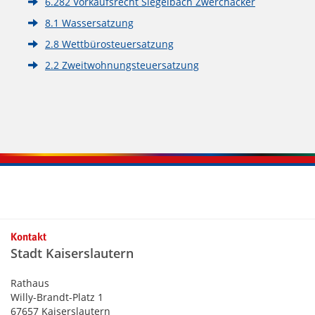
6.282 Vorkaufsrecht Siegelbach Zwerchäcker
8.1 Wassersatzung
2.8 Wettbürosteuersatzung
2.2 Zweitwohnungsteuersatzung
Kontaktinformationen und Weiterführendes
Kontakt
Stadt Kaiserslautern
Rathaus
Willy-Brandt-Platz 1
67657 Kaiserslautern