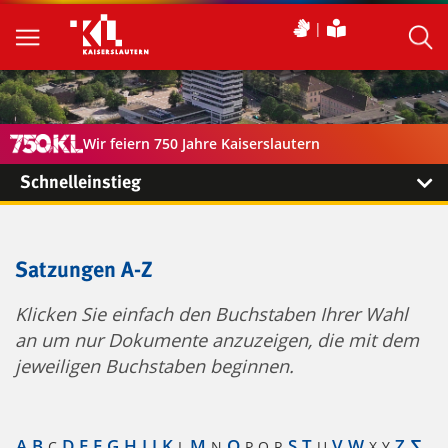
Wir feiern 750 Jahre Kaiserslautern
Schnelleinstieg
Satzungen A-Z
Klicken Sie einfach den Buchstaben Ihrer Wahl
an um nur Dokumente anzuzeigen, die mit dem
jeweiligen Buchstaben beginnen.
A
B
D
E
F
G
H
I
J
K
M
O
S
T
V
W
Z
∑
C
L
N
P
Q
R
U
X
Y