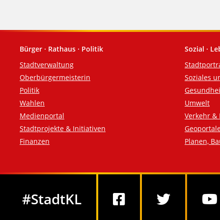
Bürger · Rathaus · Politik
Sozial · L
Fußzeile
Stadtverwaltung
Stadtportr
Oberbürgermeisterin
Soziales u
Politik
Gesundhei
Wahlen
Umwelt
Medienportal
Verkehr & 
Stadtprojekte & Initiativen
Geoportal
Finanzen
Planen, B
Social Media
#StadtKL