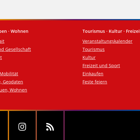
eben · Wohnen
Tourismus · Kultur · Freizei
ait
Veranstaltungskalender
nd Gesellschaft
Tourismus
t
Kultur
Freizeit und Sport
Mobilität
Einkaufen
e, Geodaten
Feste feiern
auen, Wohnen