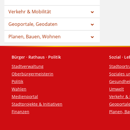
Verkehr & Mobilität
Geoportale, Geodaten
Planen, Bauen, Wohnen
Bürger · Rathaus · Politik
Sozial · L
Fußzeile
Stadtverwaltung
Stadtportr
Oberbürgermeisterin
Soziales u
Politik
Gesundhei
Wahlen
Umwelt
Medienportal
Verkehr & 
Stadtprojekte & Initiativen
Geoportal
Finanzen
Planen, B