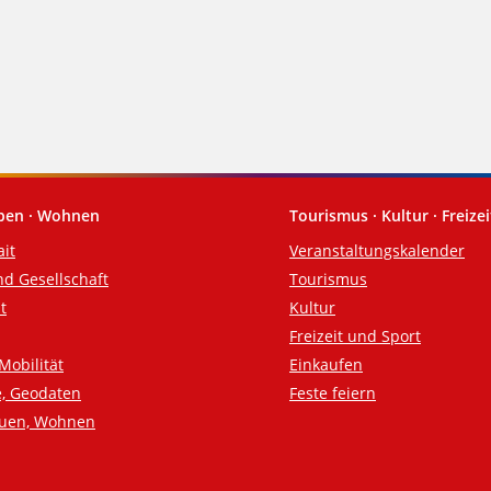
eben · Wohnen
Tourismus · Kultur · Freizei
ait
Veranstaltungskalender
nd Gesellschaft
Tourismus
t
Kultur
Freizeit und Sport
Mobilität
Einkaufen
e, Geodaten
Feste feiern
auen, Wohnen