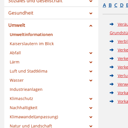
Soziales und Gesellschaft
A
B
C
D
Gesundheit
Veräu
Umwelt
Grundstü
Umweltinformationen
Verbl
Kaiserslautern im Blick
Verk
Abfall
Verk
Lärm
Verk
Luft und Stadtklima
Verl
Wasser
Verw
Industrieanlagen
Vorka
Klimaschutz
Vorka
Nachhaltigkeit
Klimawandel(anpassung)
Natur und Landschaft