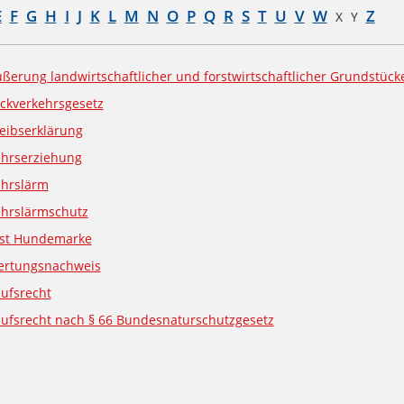
E
F
G
H
I
J
K
L
M
N
O
P
Q
R
S
T
U
V
W
Z
X
Y
ßerung landwirtschaftlicher und forstwirtschaftlicher Grundstüc
ckverkehrsgesetz
eibserklärung
ehrserziehung
ehrslärm
ehrslärmschutz
ust Hundemarke
ertungsnachweis
ufsrecht
ufsrecht nach § 66 Bundesnaturschutzgesetz