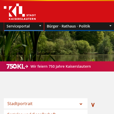
Serviceportal
Bürger · Rathaus · Politik
Wir feiern 750 Jahre Kaiserslautern
Stadtportrait
V