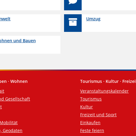
welt
Umzug
hnen und Bauen
eben · Wohnen
Tourismus · Kultur · Freizei
ait
Veranstaltungskalender
nd Gesellschaft
Tourismus
t
Kultur
Freizeit und Sport
Mobilität
Einkaufen
e, Geodaten
Feste feiern