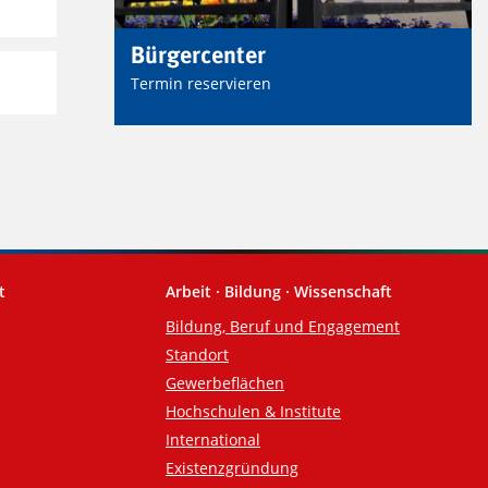
Bürgercenter
Termin reservieren
t
Arbeit · Bildung · Wissenschaft
Bildung, Beruf und Engagement
Standort
Gewerbeflächen
Hochschulen & Institute
International
Existenzgründung