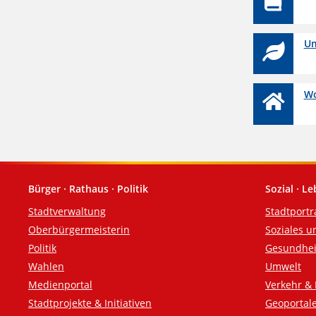
Um
Wo
Bürger · Rathaus · Politik
Sozial · L
Fußzeile
Stadtverwaltung
Stadtportr
Oberbürgermeisterin
Soziales u
Politik
Gesundhei
Wahlen
Umwelt
Medienportal
Verkehr & 
Stadtprojekte & Initiativen
Geoportal