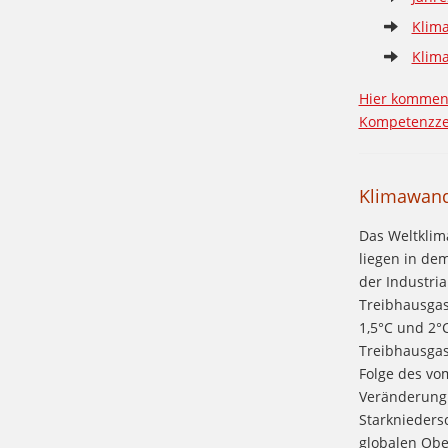
Klim
Klima
Hier kommen 
Kompetenzze
Klimawand
Das Weltklim
liegen in de
der Industri
Treibhausgas
1,5°C und 2°
Treibhausgas
Folge des vo
Veränderung 
Starknieders
globalen Ober