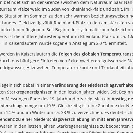
rn befindet sich an der Grenze zwischen dem Naturraum Saar-Nah
rraum Pfälzerwald im Süden von Rheinland-Pfalz und zählt, im Hi
he Situation im Sommer, zu den sehr warmen beziehungsweisen h
 Landes. Gleichzeitig zählt Rheinland-Pfalz zu den am stärksten v
betroffenen Regionen. Seit Beginn der systematischen Aufzeichn
rts ist die mittlere Jahrestemperatur in Rheinland-Pfalz um ca. 1,6
 in Kaiserslautern wurde sogar ein Anstieg um 2,0 °C ermittelt.
werden in Kaiserslautern die
Folgen des globalen Temperaturanst
 durch das häufigere Eintreten von Extremwetterereignissen wie St
edrigwasser, Hitzewellen, Temperaturrekorde und Trockenheit, ab
iegeln sich dabei in einer
Veränderung des Niederschlagsverhalt
ten
Starkregenereignissen
in den letzten Jahren wider.
Seit Beginn
en Messungen Ende des 19. Jahrhunderts zeigt sich ein
Anstieg de
iederschlagsmenge
um 10 %. Gleichzeitig ist eine Zunahme der Ni
um 14 % und im Winter um ca. 38 % zu verzeichnen. Es deutet sich
endenz zu einer Niederschlagsverschiebung im mittleren Jahresve
 waren in den letzten Jahren Starkregenereignisse zu beobachten, d
2018, zu Hochwasser führten. Durch trockene Böden in den Somm