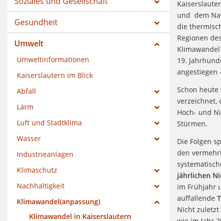
Soziales und Gesellschaft
Kaiserslaute
und dem Natu
Gesundheit
die thermisc
Regionen des
Umwelt
Klimawandel 
Umweltinformationen
19. Jahrhunde
angestiegen –
Kaiserslautern im Blick
Schon heute 
Abfall
verzeichnet,
Lärm
Hoch- und Ni
Luft und Stadtklima
Stürmen.
Wasser
Die Folgen sp
den vermehr
Industrieanlagen
systematisch
Klimaschutz
jährlichen N
Nachhaltigkeit
im Frühjahr 
auffallende
T
Klimawandel(anpassung)
Nicht zuletzt
Klimawandel in Kaiserslautern
wie im Jahr 