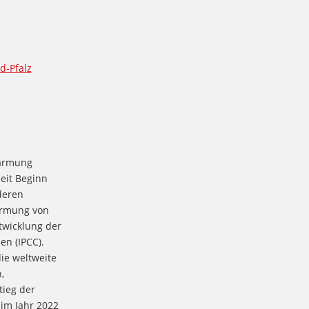
d-Pfalz
wärmung
eit Beginn
deren
ärmung von
twicklung der
en (IPCC).
ie weltweite
,
tieg der
 im Jahr 2022