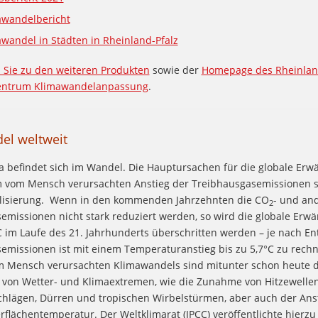
awandelbericht
wandel in Städten in Rheinland-Pfalz
Sie zu den weiteren Produkten
sowie der
Homepage des Rheinlan
ntrum Klimawandelanpassung
.
el weltweit
a befindet sich im Wandel. Die Hauptursachen für die globale Er
m vom Mensch verursachten Anstieg der Treibhausgasemissionen s
alisierung. Wenn in den kommenden Jahrzehnten die CO
- und an
2
emissionen nicht stark reduziert werden, so wird die globale Erw
C im Laufe des 21. Jahrhunderts überschritten werden – je nach En
emissionen ist mit einem Temperaturanstieg bis zu 5,7°C zu rechn
m Mensch verursachten Klimawandels sind mitunter schon heute d
von Wetter- und Klimaextremen, wie die Zunahme von Hitzewellen
chlägen, Dürren und tropischen Wirbelstürmen, aber auch der Ans
flächentemperatur. Der Weltklimarat (IPCC) veröffentlichte hierzu