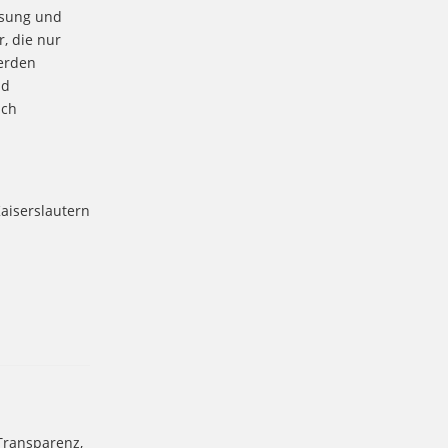
ssung und
, die nur
erden
nd
uch
aiserslautern
Transparenz,