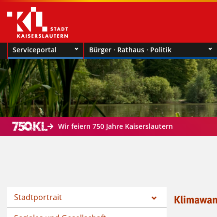
Serviceportal
Bürger · Rathaus · Politik
Wir feiern 750 Jahre Kaiserslautern
Stadtportrait
Klimawand