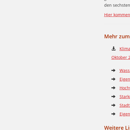
den sechsten
Hier kommen 
Mehr zum 
Klima
Oktober 
Wasse
Eige
Hochw
Stark
Stadt
Eigen
Weitere L