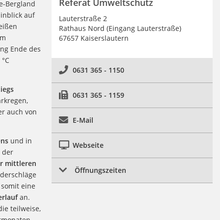
Referat Umweltschutz
e-Bergland
nblick auf
Lauterstraße 2
eißen
Rathaus Nord (Eingang Lauterstraße)
om
67657 Kaiserslautern
ung Ende des
 °C
0631 365 - 1150
iegs
0631 365 - 1159
arkregen,
er auch von
E-Mail
ens
und in
Webseite
 der
r mittleren
Öffnungszeiten
ederschläge
 somit eine
rlauf
an.
ie teilweise,
ermonaten