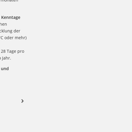
 Kenntage
chen
cklung der
°C oder mehr)
n
28 Tage pro
 Jahr.
 und