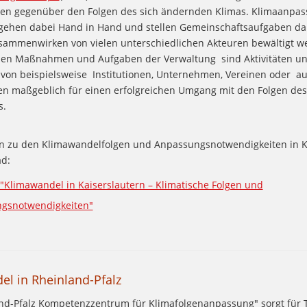
ren gegenüber den Folgen des sich ändernden Klimas. Klimaanpa
gehen dabei Hand in Hand und stellen Gemeinschaftsaufgaben dar
sammenwirken von vielen unterschiedlichen Akteuren bewältigt w
en Maßnahmen und Aufgaben der Verwaltung sind Aktivitäten u
n beispielsweise Institutionen, Unternehmen, Vereinen oder a
en maßgeblich für einen erfolgreichen Umgang mit den Folgen des
s.
n zu den Klimawandelfolgen und Anpassungsnotwendigkeiten in K
d:
 "Klimawandel in Kaiserslautern – Klimatische Folgen und
gsnotwendigkeiten"
l in Rheinland-Pfalz
nd-Pfalz Kompetenzzentrum für Klimafolgenanpassung" sorgt für 