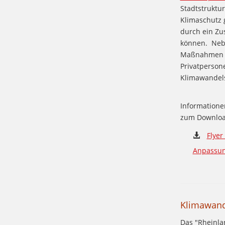
Stadtstruktu
Klimaschutz 
durch ein Zu
können. Neb
Maßnahmen vo
Privatperson
Klimawandel
Informatione
zum Downloa
Flyer
Anpassun
Klimawande
Das "Rheinla