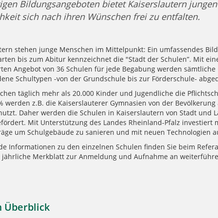
ltigen Bildungsangeboten bietet Kaiserslautern jung
hkeit sich nach ihren Wünschen frei zu entfalten.
utern stehen junge Menschen im Mittelpunkt: Ein umfassendes Bi
rten bis zum Abitur kennzeichnet die "Stadt der Schulen”. Mit ei
rten Angebot von 36 Schulen für jede Begabung werden sämtliche 
dene Schultypen -von der Grundschule bis zur Förderschule- abged
chen täglich mehr als 20.000 Kinder und Jugendliche die Pflichtsc
 % werden z.B. die Kaiserslauterer Gymnasien von der Bevölkerung
nutzt. Daher werden die Schulen in Kaiserslautern von Stadt und 
fördert. Mit Unterstützung des Landes Rheinland-Pfalz investiert 
räge um Schulgebäude zu sanieren und mit neuen Technologien au
e Informationen zu den einzelnen Schulen finden Sie beim Refera
 jährliche Merkblatt zur Anmeldung und Aufnahme an weiterführ
 Überblick