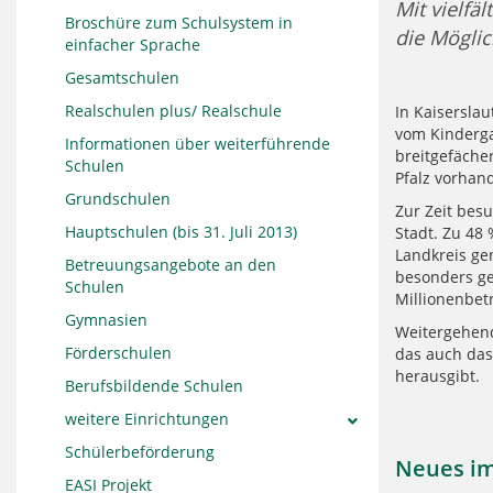
Mit vielfä
Broschüre zum Schulsystem in
die Möglic
einfacher Sprache
Gesamtschulen
Realschulen plus/ Realschule
In Kaisersla
vom Kinderga
Informationen über weiterführende
breitgefäche
Schulen
Pfalz vorhan
Grundschulen
Zur Zeit besu
Hauptschulen (bis 31. Juli 2013)
Stadt. Zu 48
Landkreis ge
Betreuungsangebote an den
besonders ge
Schulen
Millionenbet
Gymnasien
Weitergehend
Förderschulen
das auch das
herausgibt.
Berufsbildende Schulen
weitere Einrichtungen
Schülerbeförderung
Neues im
EASI Projekt