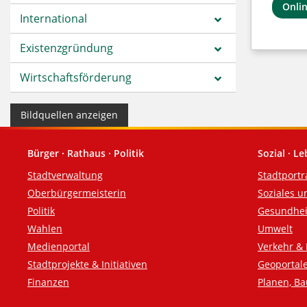
Onli
International
Existenzgründung
Wirtschaftsförderung
Bildquellen anzeigen
Bürger · Rathaus · Politik
Sozial · L
Fußzeile
Stadtverwaltung
Stadtportr
Oberbürgermeisterin
Soziales u
Politik
Gesundhei
Wahlen
Umwelt
Medienportal
Verkehr & 
Stadtprojekte & Initiativen
Geoportal
Finanzen
Planen, B