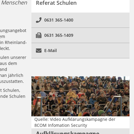
en Menschen
Referat Schulen
0631 365-1400
ldungsangebot
0631 365-1409
nem
in Rheinland-
eckt.
E-Mail
hulen unserer
 aus dem
Land
man jährlich
szustatten.
t Schulen,
ende Schulen
Quelle: Video Aufklärungskampagne der
8COM Infomation Security