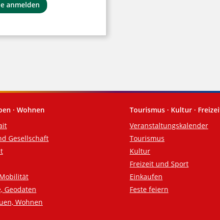
ne anmelden
eben · Wohnen
Tourismus · Kultur · Freizei
ait
Veranstaltungskalender
nd Gesellschaft
Tourismus
t
Kultur
Freizeit und Sport
Mobilität
Einkaufen
e, Geodaten
Feste feiern
auen, Wohnen