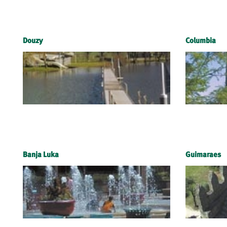
Douzy
Columbia
Banja Luka
Guimaraes