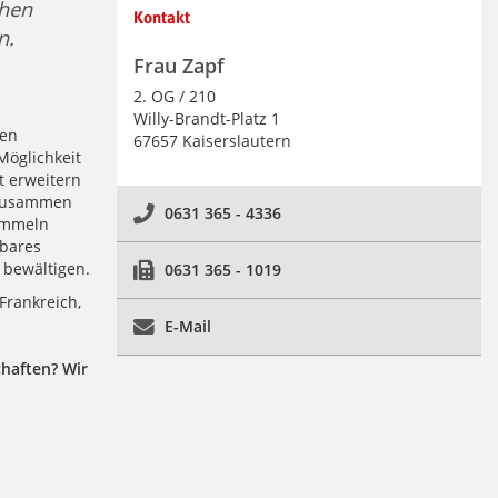
chen
Kontakt
n.
Frau Zapf
2. OG / 210
Willy-Brandt-Platz 1
den
67657 Kaiserslautern
Möglichkeit
t erweitern
 zusammen
0631 365 - 4336
ammeln
tbares
bewältigen.
0631 365 - 1019
Frankreich,
E-Mail
haften? Wir