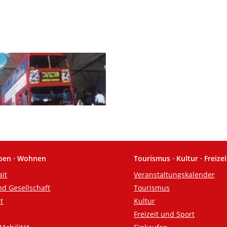
eben · Wohnen
Tourismus · Kultur · Freizei
ait
Veranstaltungskalender
nd Gesellschaft
Tourismus
t
Kultur
Freizeit und Sport