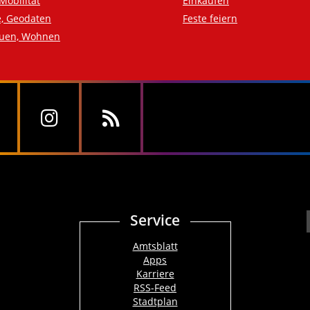
Mobilität
Einkaufen
e, Geodaten
Feste feiern
auen, Wohnen
Service
Amtsblatt
Apps
Karriere
RSS-Feed
Stadtplan