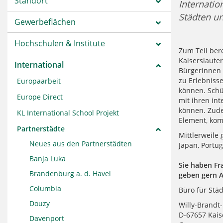
Standort
Internatio
Städten un
Gewerbeflächen
Hochschulen & Institute
Zum Teil bere
Kaiserslaute
International
Bürgerinnen 
zu Erlebniss
Europaarbeit
können. Schü
Europe Direct
mit ihren in
können. Zude
KL International School Projekt
Element, kom
Partnerstädte
Mittlerweile
Neues aus den Partnerstädten
Japan, Portu
Banja Luka
Sie haben Fr
Brandenburg a. d. Havel
geben gern 
Columbia
Büro für Stä
Douzy
Willy-Brandt-
D-67657 Kais
Davenport