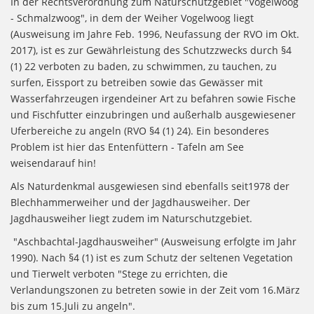
In der Rechtsverordnung zum Naturschutzgebiet "Vogelwoog
- Schmalzwoog", in dem der Weiher Vogelwoog liegt
(Ausweisung im Jahre Feb. 1996, Neufassung der RVO im Okt.
2017), ist es zur Gewährleistung des Schutzzwecks durch §4
(1) 22 verboten zu baden, zu schwimmen, zu tauchen, zu
surfen, Eissport zu betreiben sowie das Gewässer mit
Wasserfahrzeugen irgendeiner Art zu befahren sowie Fische
und Fischfutter einzubringen und außerhalb ausgewiesener
Uferbereiche zu angeln (RVO §4 (1) 24). Ein besonderes
Problem ist hier das Entenfüttern - Tafeln am See
weisendarauf hin!
Als Naturdenkmal ausgewiesen sind ebenfalls seit1978 der
Blechhammerweiher und der Jagdhausweiher. Der
Jagdhausweiher liegt zudem im Naturschutzgebiet.
"Aschbachtal-Jagdhausweiher" (Ausweisung erfolgte im Jahr
1990). Nach §4 (1) ist es zum Schutz der seltenen Vegetation
und Tierwelt verboten "Stege zu errichten, die
Verlandungszonen zu betreten sowie in der Zeit vom 16.März
bis zum 15.Juli zu angeln".