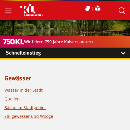
Wir feiern 750 Jahre Kaiserslautern
Schnelleinstieg
Gewässer
Wasser in der Stadt
Quellen
Bäche im Stadtgebiet
Stillgewässer und Wooge