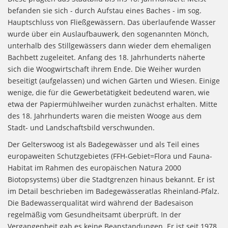
befanden sie sich - durch Aufstau eines Baches - im sog.
Hauptschluss von Fließgewässern. Das überlaufende Wasser
wurde über ein Auslaufbauwerk, den sogenannten Mönch,
unterhalb des Stillgewässers dann wieder dem ehemaligen
Bachbett zugeleitet. Anfang des 18. Jahrhunderts näherte
sich die Woogwirtschaft ihrem Ende. Die Weiher wurden
beseitigt (aufgelassen) und wichen Gärten und Wiesen. Einige
wenige, die für die Gewerbetätigkeit bedeutend waren, wie
etwa der Papiermühlweiher wurden zunächst erhalten. Mitte
des 18. Jahrhunderts waren die meisten Wooge aus dem
Stadt- und Landschaftsbild verschwunden.
Der Gelterswoog ist als Badegewässer und als Teil eines
europaweiten Schutzgebietes (FFH-Gebiet=Flora und Fauna-
Habitat im Rahmen des europäischen Natura 2000
Biotopsystems) über die Stadtgrenzen hinaus bekannt. Er ist
im Detail beschrieben im Badegewässeratlas Rheinland-Pfalz.
Die Badewasserqualität wird während der Badesaison
regelmäßig vom Gesundheitsamt überprüft. In der
Vergangenheit gab es keine Beanstandungen. Er ist seit 1978