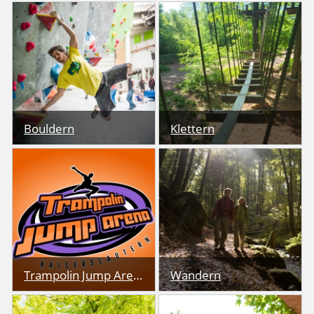
Bouldern - das Klettern
Der Kletterwald
in Absprunghöhe ohne
Kaiserslautern bietet für
Kletterseil und -gurt - ist
Groß und Klein genau
bei Groß und Klein
die richtige
beliebt.
Herausforderung.
Bouldern
Bouldern
Klettern
Klettern
Über 400 qm
Lassen Sie den Alltag
Sprungspaß mit einer
hinter sich und
separaten Kids Area und
erkunden Sie den Pfälzer
Sitzmöglichkeiten für die
Wald.
„nicht Springer“.
Trampolin Jump Arena
Trampolin Jump Arena
Wandern
Wandern
Entdecken Sie
Neben vielen kleinen