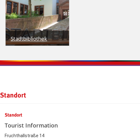
Bücherfans immer eine
gute Geschichte.
Stadtbibliothek
Stadtbibliothek
Kontaktinformationen und Weiterführendes
Standort
Standort
Tourist Information
Fruchthallstraße 14