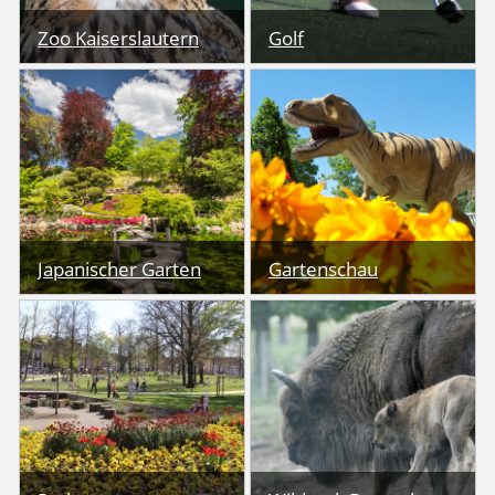
Zoo Kaiserslautern
Zoo Kaiserslautern
Golf
Golf
Der Japanische Garten
Der perfekte Ort im
Kaiserslautern zählt zu
Grünen um mit der
den größten seiner Art in
ganzen Familie
Europa.
auszuspannen.
Japanischer Garten
Japanischer Garten
Gartenschau
Gartenschau
Der Volks- und der
Das Wildfreigehege
Stadtpark bringen die
ermöglicht Wildarten zu
Natur zurück in die
beobachten, die bei uns
Stadt.
in freier Wildbahn
vorkommen.