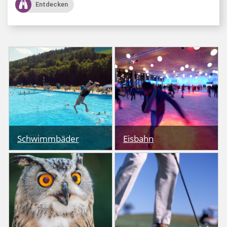
Entdecken
Ob Erlebnisbad, See oder
Auch in diesem Jahr
Freibad: Hier finden Sie
erwartet euch wieder ein
für jeden das passende
zauberhaftes
Schwimmbad.
Eislaufvergnügen auf
dem Messeplatz.
Schwimmbäder
Schwimmbäder
Eisbahn
Eisbahn
Eine Oase der Ruhe, in
Rund um Kaiserslautern
der man Natur erleben,
finden sich viele
Erholung spüren und viel
Golfanlagen auf denen
Wissenswertes erfahren
hervorragend Golf
kann.
gespielt werden kann.