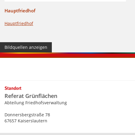
Hauptfriedhof
Hauptfriedhof
Bildquellen anzeigen
Kontaktinformationen und Weiterführendes
Standort
Referat Grünflächen
Abteilung Friedhofsverwaltung
Donnersbergstraße 78
67657 Kaiserslautern