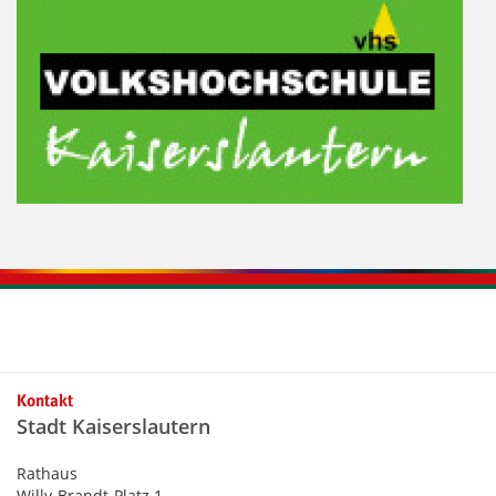
Kontaktinformationen und Weiterführendes
Kontakt
Stadt Kaiserslautern
Rathaus
Willy-Brandt-Platz 1