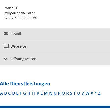
Rathaus
Willy-Brandt-Platz 1
67657 Kaiserslautern
E-Mail
Webseite
Öffnungszeiten
Alle Dienstleistungen
A
B
C
D
E
F
G
H
I
J
K
L
M
N
O
P
Q
R
S
T
U
V
W
X
Y
Z