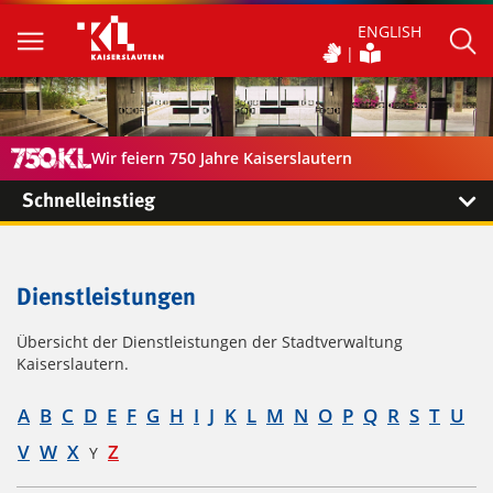
ENGLISH
Wir feiern 750 Jahre Kaiserslautern
Schnelleinstieg
Dienstleistungen
Übersicht der Dienstleistungen der Stadtverwaltung
Kaiserslautern.
A
B
C
D
E
F
G
H
I
J
K
L
M
N
O
P
Q
R
S
T
U
V
W
X
Z
Y