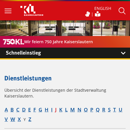
ENGLISH
Wir feiern 750 Jahre Kaiserslautern
Schnelleinstieg
Dienstleistungen
Übersicht der Dienstleistungen der Stadtverwaltung
Kaiserslautern.
A
B
C
D
E
F
G
H
I
J
K
L
M
N
O
P
Q
R
S
T
U
V
W
X
Z
Y