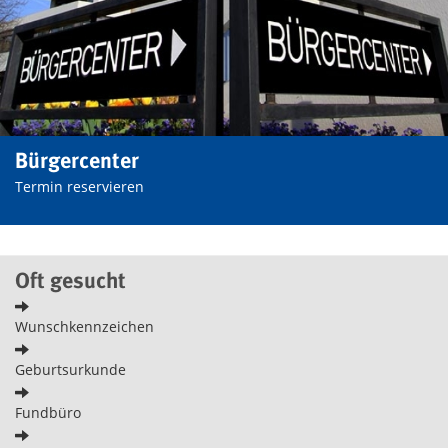
Bürgercenter
Termin reservieren
Oft gesucht
Wunschkennzeichen
Geburtsurkunde
Fundbüro