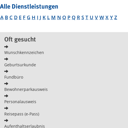
Alle Dienstleistungen
A
B
C
D
E
F
G
H
I
J
K
L
M
N
O
P
Q
R
S
T
U
V
W
X
Y
Z
Oft gesucht
Wunschkennzeichen
Geburtsurkunde
Fundbüro
Bewohnerparkausweis
Personalausweis
Reisepass (e-Pass)
Aufenthaltserlaubnis