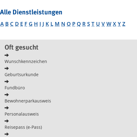
Alle Dienstleistungen
A
B
C
D
E
F
G
H
I
J
K
L
M
N
O
P
Q
R
S
T
U
V
W
X
Y
Z
Oft gesucht
Wunschkennzeichen
Geburtsurkunde
Fundbüro
Bewohnerparkausweis
Personalausweis
Reisepass (e-Pass)