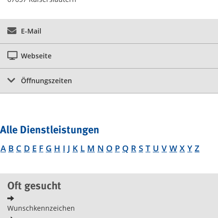
E-Mail
Webseite
Öffnungszeiten
Alle Dienstleistungen
A
B
C
D
E
F
G
H
I
J
K
L
M
N
O
P
Q
R
S
T
U
V
W
X
Y
Z
Oft gesucht
Wunschkennzeichen