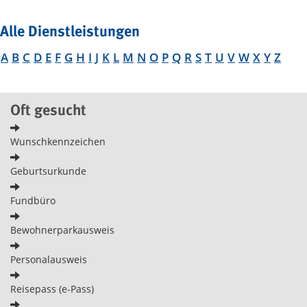
Alle Dienstleistungen
A
B
C
D
E
F
G
H
I
J
K
L
M
N
O
P
Q
R
S
T
U
V
W
X
Y
Z
Oft gesucht
Wunschkennzeichen
Geburtsurkunde
Fundbüro
Bewohnerparkausweis
Personalausweis
Reisepass (e-Pass)