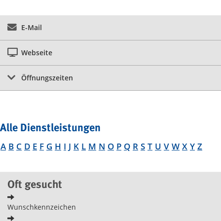
E-Mail
Webseite
Öffnungszeiten
Alle Dienstleistungen
A
B
C
D
E
F
G
H
I
J
K
L
M
N
O
P
Q
R
S
T
U
V
W
X
Y
Z
Oft gesucht
Wunschkennzeichen