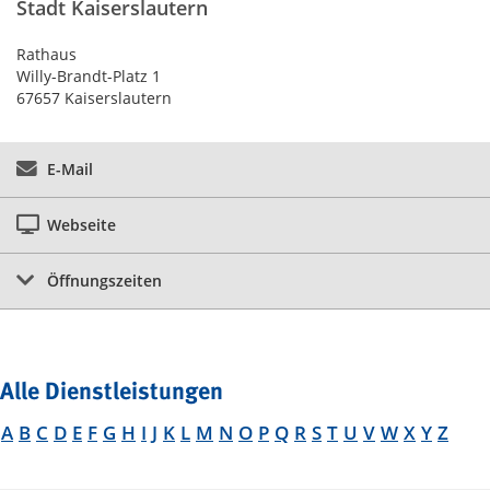
Stadt Kaiserslautern
Rathaus
Willy-Brandt-Platz 1
67657 Kaiserslautern
E-Mail
Webseite
Öffnungszeiten
Alle Dienstleistungen
A
B
C
D
E
F
G
H
I
J
K
L
M
N
O
P
Q
R
S
T
U
V
W
X
Y
Z