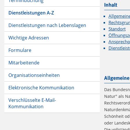
Terminbuchung
Inhalt
Dienstleistungen A-Z
Allgemein
Rechtsgru
Dienstleistungen nach Lebenslagen
Standort
Öffnungsz
Wichtige Adressen
Ansprechp
Dienstleis
Formulare
Mitarbeitende
Organisationseinheiten
Allgemeine
Elektronische Kommunikation
Das Bundesna
Natur" als N
Verschlüsselte E-Mail-
Rechtsverord
Kommunikation
Naturdenkmäl
Schönheit od
oder Landesk
Die vollständ