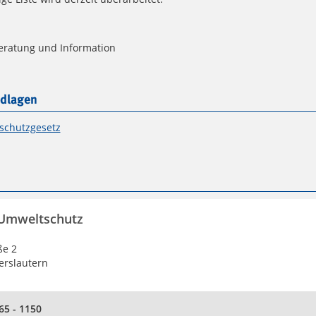
eratung und Information
dlagen
schutzgesetz
 Umweltschutz
ße 2
erslautern
65 - 1150