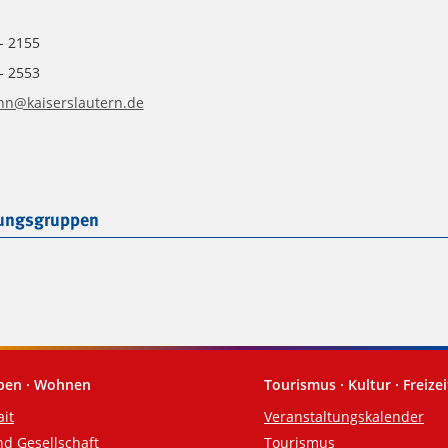
- 2155
- 2553
hn@kaiserslautern.de
tungsgruppen
eben · Wohnen
Tourismus · Kultur · Freizei
ait
Veranstaltungskalender
nd Gesellschaft
Tourismus