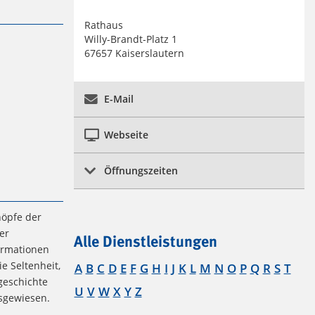
Rathaus
Willy-Brandt-Platz 1
67657 Kaiserslautern
E-Mail
Webseite
Öffnungszeiten
höpfe der
er
Alle Dienstleistungen
ormationen
 Seltenheit,
A
B
C
D
E
F
G
H
I
J
K
L
M
N
O
P
Q
R
S
T
geschichte
U
V
W
X
Y
Z
sgewiesen.