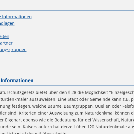
e Informationen
ndlagen
eiten
artner
tungsgruppen
 Informationen
turschutzgesetz bietet über den § 28 die Möglichkeit "Einzelgesc
aturdenkmäler auszuweisen. Eine Stadt oder Gemeinde kann z.B. p
nung festlegen, welche Bäume, Baumgruppen, Quellen oder Felsf
er sind. Kriterien einer Ausweisung zum Naturdenkmal können die
er Eigenart ebenso wie die Bedeutung für dei Wissenschaft, Natur
unde sein. Kaiserslautern hat derzeit über 120 Naturdenkmale au
ige Liste wird derzeit überarbeitet.