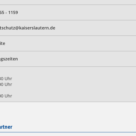
65 - 1159
schutz@kaiserslautern.de
ite
gszeiten
30 Uhr
00 Uhr
00 Uhr
rtner