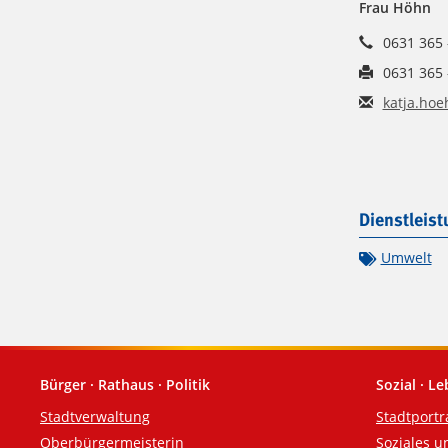
Frau Höhn
0631 365 
0631 365 
katja.hoe
Dienstleis
Umwelt
Bürger · Rathaus · Politik
Sozial · L
Fußzeile
Stadtverwaltung
Stadtportr
Oberbürgermeisterin
Soziales u