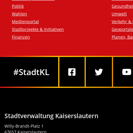
Politik
Gesundhei
Wahlen
Umwelt
Medienportal
Verkehr & 
Stadtprojekte & Initiativen
Geoportal
Finanzen
Planen, B
Social Media
#StadtKL
Stadtverwaltung Kaiserslautern
Willy-Brandt-Platz 1
67657 Kaiserslautern