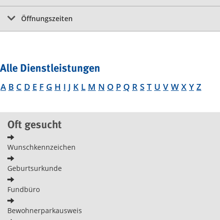
Öffnungszeiten
Alle Dienstleistungen
A
B
C
D
E
F
G
H
I
J
K
L
M
N
O
P
Q
R
S
T
U
V
W
X
Y
Z
Oft gesucht
Wunschkennzeichen
Geburtsurkunde
Fundbüro
Bewohnerparkausweis