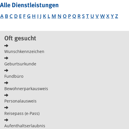
Alle Dienstleistungen
A
B
C
D
E
F
G
H
I
J
K
L
M
N
O
P
Q
R
S
T
U
V
W
X
Y
Z
Oft gesucht
Wunschkennzeichen
Geburtsurkunde
Fundbüro
Bewohnerparkausweis
Personalausweis
Reisepass (e-Pass)
Aufenthaltserlaubnis