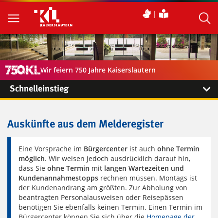
Wir feiern 750 Jahre Kaiserslautern
Schnelleinstieg
Auskünfte aus dem Melderegister
Eine Vorsprache im
Bürgercenter
ist auch
ohne Termin
möglich
. Wir weisen jedoch ausdrücklich darauf hin,
dass Sie
ohne Termin
mit
langen Wartezeiten und
Kundenannahmestopps
rechnen müssen. Montags ist
der Kundenandrang am größten. Zur Abholung von
beantragten Personalausweisen oder Reisepässen
benötigen Sie ebenfalls keinen Termin. Einen Termin im
Bürgercenter können Sie sich über die
Homepage der