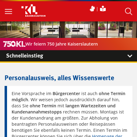
Wir feiern 750 Jahre Kaiserslautern
Schnelleinstieg
Personalausweis, alles Wissenswerte
Eine Vorsprache im
Bürgercenter
ist auch
ohne Termin
möglich
. Wir weisen jedoch ausdrücklich darauf hin,
dass Sie
ohne Termin
mit
langen Wartezeiten und
Kundenannahmestopps
rechnen müssen. Montags ist
der Kundenandrang am größten. Zur Abholung von
beantragten Personalausweisen oder Reisepässen
benötigen Sie ebenfalls keinen Termin. Einen Termin im
Bürgercenter können Sie sich über die
Homepage der