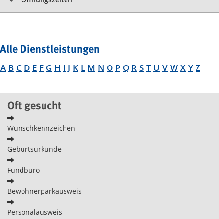
Alle Dienstleistungen
A
B
C
D
E
F
G
H
I
J
K
L
M
N
O
P
Q
R
S
T
U
V
W
X
Y
Z
Oft gesucht
Wunschkennzeichen
Geburtsurkunde
Fundbüro
Bewohnerparkausweis
Personalausweis