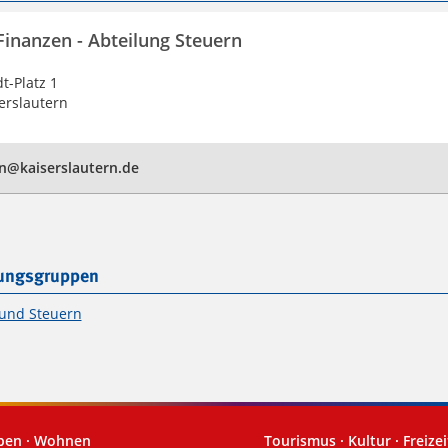
Finanzen - Abteilung Steuern
t-Platz 1
erslautern
n@kaiserslautern.de
tungsgruppen
und Steuern
eben · Wohnen
Tourismus · Kultur · Freizei