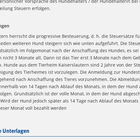
ersönlicher Vorsprache des Hundehalters / der Hundehalterin bei 
eilung Steuern erfolgen.
ngen
tern herrscht die progressive Besteuerung, d. h. die Steuersätze f
jeden weiteren Hund steigern sich wie unten aufgeführt. Die Steue
dsätzlich im Folgemonat nach der Anschaffung des Hundes, es sei
h nicht 3 Monate alt. Dann ist das Tier erst 3 Monate nach dem G
n. Hunde aus dem Tierheim Kaiserslautern sind 2 Jahre von der Ste
nigung des Tierheimes ist vorzulegen. Die Anmeldung zur Hundeste
ehend nach Anschaffung des Tieres vorzunehmen. Die Abmeldun
nnerhalb von 14 Tagen nach Ablauf des Monats, in dem der Hund 
olgen. Grundsätzlich ist der volle Monat, in dem der Hund abgesch
 Wird der Hund jedoch später als 14 Tage nach Ablauf des Monats
eser Monat voll bezahlt werden
 Unterlagen