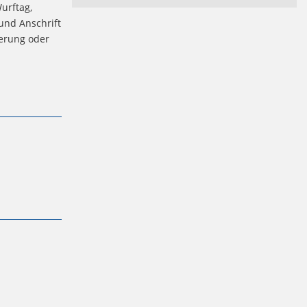
urftag,
und Anschrift
erung oder