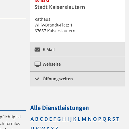
Kontakt
Weiterführendes
Stadt Kaiserslautern
Rathaus
Willy-Brandt-Platz 1
67657 Kaiserslautern
E-Mail
Webseite
Öffnungszeiten
Alle Dienstleistungen
lichtig ist
A
B
C
D
E
F
G
H
I
J
K
L
M
N
O
P
Q
R
S
T
ch formlos
U
V
W
X
Y
Z