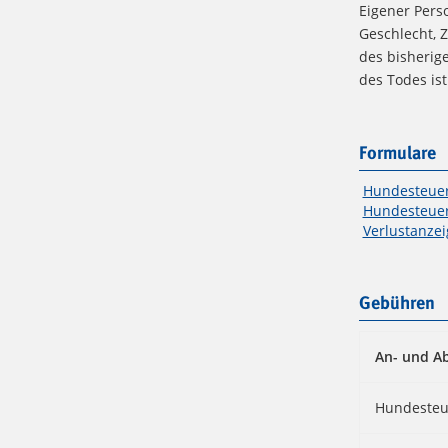
Eigener Pers
Geschlecht, 
des bisherig
des Todes ist
Formulare
Hundesteue
Hundesteue
Verlustanze
Gebühren
An- und A
Hundesteue