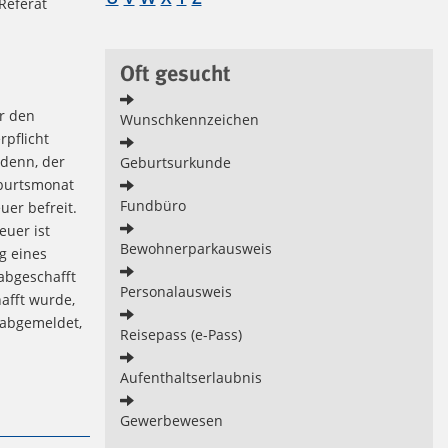
Referat
Oft gesucht
ür den
Wunschkennzeichen
rpflicht
 denn, der
Geburtsurkunde
eburtsmonat
Fundbüro
uer befreit.
uer ist
Bewohnerparkausweis
g eines
abgeschafft
Personalausweis
afft wurde,
 abgemeldet,
Reisepass (e-Pass)
Aufenthaltserlaubnis
Gewerbewesen