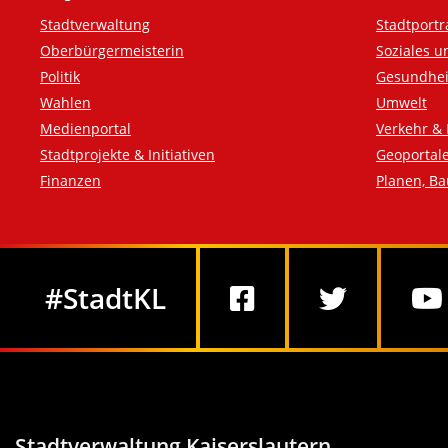
Fußzeile
Stadtverwaltung
Stadtportr
Oberbürgermeisterin
Soziales u
Politik
Gesundhei
Wahlen
Umwelt
Medienportal
Verkehr & 
Stadtprojekte & Initiativen
Geoportal
Finanzen
Planen, B
Social Media
#StadtKL
Stadtverwaltung Kaiserslautern