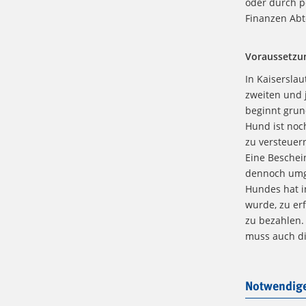
oder durch p
Finanzen Abt
Voraussetzu
In Kaiserslau
zweiten und 
beginnt grun
Hund ist noc
zu versteuer
Eine Beschei
dennoch umg
Hundes hat i
wurde, zu erf
zu bezahlen.
muss auch di
Notwendige