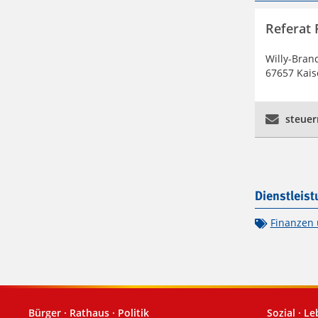
Referat 
Willy-Brand
67657 Kais
steuer
Dienstleis
Finanzen 
Bürger · Rathaus · Politik
Sozial · L