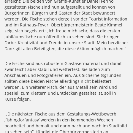
erreicht: Die beiden von Graffiti-Künstler Daniel Ferino
gestalteten Fische sind nun aufgestellt und können von
Bürgerinnen, Bürgern und Gästen der Stadt bewundert
werden. Die Fische stehen derzeit vor der Tourist Information
und im Rathaus-Foyer. Oberbürgermeisterin Beate Kimmel
zeigt sich begeistert: „Ich freue mich sehr, dass die ersten
Jubiläumsfische nun öffentlich zu sehen sind. Sie bringen
Farbe, Kreativität und Freude in unsere Stadt. Mein herzlicher
Dank gilt allen Beteiligten, die diese Aktion möglich machen.“
Die Fische sind aus robustem Glasfasermaterial und damit
zwar leicht aber stabil und wetterfest. Sie laden zum
Anschauen und Fotografieren ein. Aus Sicherheitsgründen
sollten diese beiden Fische allerdings nicht beklettert
werden. Ein weiterer Fisch, der aus Metall sein wird und
speziell zum Klettern und Entdecken gestaltet ist, soll in
Kürze folgen.
„Die nächsten Fische aus dem Gestaltungs-Wettbewerb
‚fishingforfantasy‘ werden in den kommenden Wochen
bearbeitet und bemalt und dann nach und nach im Stadtbild
zu sehen sein“, kündigt die Oberbürgermeisterin an.