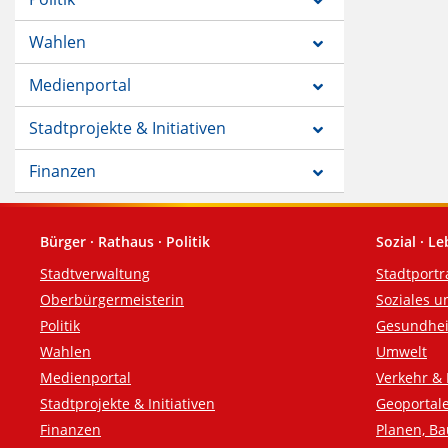
Wahlen
Medienportal
Stadtprojekte & Initiativen
Finanzen
Bürger · Rathaus · Politik
Sozial · L
Fußzeile
Stadtverwaltung
Stadtportr
Oberbürgermeisterin
Soziales u
Politik
Gesundhei
Wahlen
Umwelt
Medienportal
Verkehr & 
Stadtprojekte & Initiativen
Geoportal
Finanzen
Planen, B