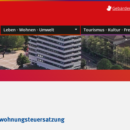
Gebärde
Leben · Wohnen · Umwelt
Tourismus · Kultur · Fre
twohnungsteuersatzung