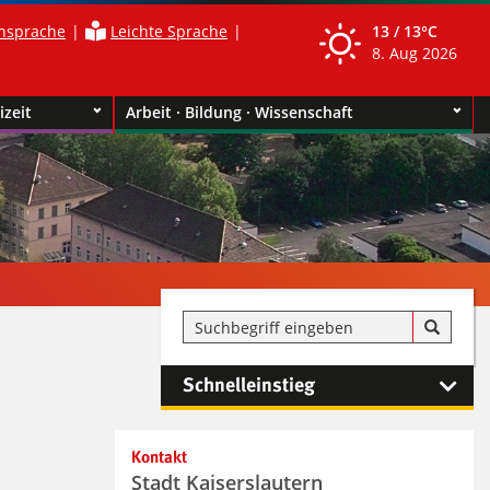
nsprache
Leichte Sprache
13 /
13°C
8. Aug 2026
izeit
Arbeit · Bildung · Wissenschaft
Schnelleinstieg
Kontaktinformationen und
Kontakt
Weiterführendes
Stadt Kaiserslautern