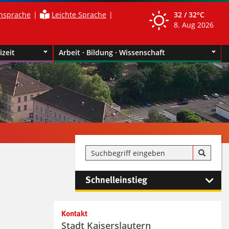
nsprache
Leichte Sprache
32 /
32°C
8. Aug 2026
izeit
Arbeit · Bildung · Wissenschaft
Schnelleinstieg
Kontaktinformationen und
Kontakt
Weiterführendes
Stadt Kaiserslautern