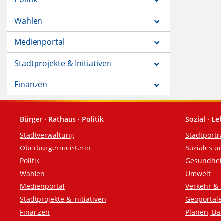
Wahlen
Medienportal
Stadtprojekte & Initiativen
Finanzen
Bürger · Rathaus · Politik
Sozial · L
Fußzeile
Stadtverwaltung
Stadtportr
Oberbürgermeisterin
Soziales u
Politik
Gesundhei
Wahlen
Umwelt
Medienportal
Verkehr & 
Stadtprojekte & Initiativen
Geoportal
Finanzen
Planen, B