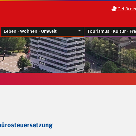
Gebärde
Leben · Wohnen · Umwelt
Tourismus · Kultur · Fre
bürosteuersatzung