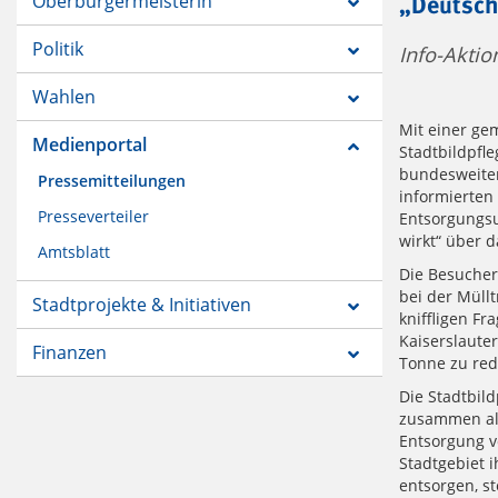
Oberbürgermeisterin
„Deutsch
Politik
Info-Aktio
Wahlen
Mit einer ge
Medienportal
Stadtbildpfl
bundesweiten
Pressemitteilungen
informierten
Presseverteiler
Entsorgungsu
wirkt“ über 
Amtsblatt
Die Besucher
bei der Müll
Stadtprojekte & Initiativen
kniffligen Fr
Kaiserslaute
Finanzen
Tonne zu red
Die Stadtbil
zusammen als
Entsorgung v
Stadtgebiet 
entsorgen, st