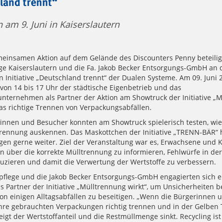
land trennt“
n am 9. Juni in Kaiserslautern
meinsamen Aktion auf dem Gelände des Discounters Penny beteiligt
ege Kaiserslautern und die Fa. Jakob Becker Entsorgungs-GmbH an 
 Initiative „Deutschland trennt“ der Dualen Systeme. Am 09. Juni 
 von 14 bis 17 Uhr der städtische Eigenbetrieb und das
nternehmen als Partner der Aktion am Showtruck der Initiative „
das richtige Trennen von Verpackungsabfällen.
innen und Besucher konnten am Showtruck spielerisch testen, wie 
trennung auskennen. Das Maskottchen der Initiative „TRENN-BÄR“ h
agen gerne weiter. Ziel der Veranstaltung war es, Erwachsene und K
rn über die korrekte Mülltrennung zu informieren, Fehlwürfe in de
uzieren und damit die Verwertung der Wertstoffe zu verbessern.
dpflege und die Jakob Becker Entsorgungs-GmbH engagierten sich e
 Partner der Initiative „Mülltrennung wirkt“, um Unsicherheiten b
on einigen Alltagsabfällen zu beseitigen. „Wenn die Bürgerinnen 
ihre gebrauchten Verpackungen richtig trennen und in der Gelben
eigt der Wertstoffanteil und die Restmüllmenge sinkt. Recycling ist