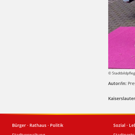
© Stadtbildpfle
Autor/in:
Pres
Kaiserslauter
Bürger · Rathaus · Politik
Sozial · L
Fußzeile
Stadtverwaltung
Stadtportr