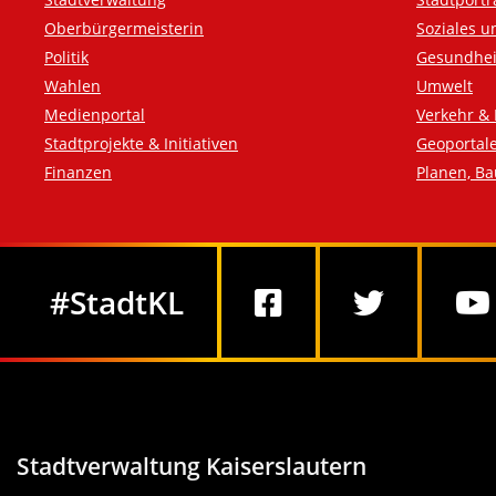
Oberbürgermeisterin
Soziales u
Politik
Gesundhei
Wahlen
Umwelt
Medienportal
Verkehr & 
Stadtprojekte & Initiativen
Geoportal
Finanzen
Planen, B
Social Media
#StadtKL
Stadtverwaltung Kaiserslautern