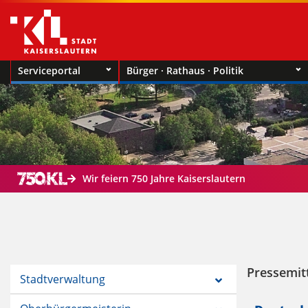
Serviceportal
Bürger · Rathaus · Politik
Wir feiern 750 Jahre Kaiserslautern
Pressemit
Stadtverwaltung