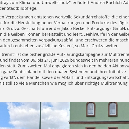
eitrag zum Klima- und Umweltschutz“, erläutert Andrea Buchloh-Adl
der Stadtbildpflege.
ten Verpackungen entstehen wertvolle Sekundärrohstoffe, die eine 
le für die Herstellung neuer Verpackungen und Produkte des tägli
Marc Grutza, Geschäftsführer der Jakob Becker Entsorgungs-GmbH, d
n die Gelben Tonnen bereitstellt und leert. „Fehlwürfe in der Gel
n den gesammelten Verpackungsabfall und erschweren die maschi
adurch entstehen zusätzliche Kosten“, so Marc Grutza weiter.
 trennt“ ist die bisher größte Aufklärungskampagne zur Mülltrenn
und findet vom 06. bis 21. Juni 2026 bundesweit in mehreren hund
n statt. Zum zweiten Mal engagieren sich in den beiden Aktions
ganz Deutschland mit den dualen Systemen und ihrer Initiative
g wirkt“, dem Handel sowie der Abfall- und Entsorgungswirtschaft
is soll so viele Menschen wie möglich über richtige Mülltrennung 