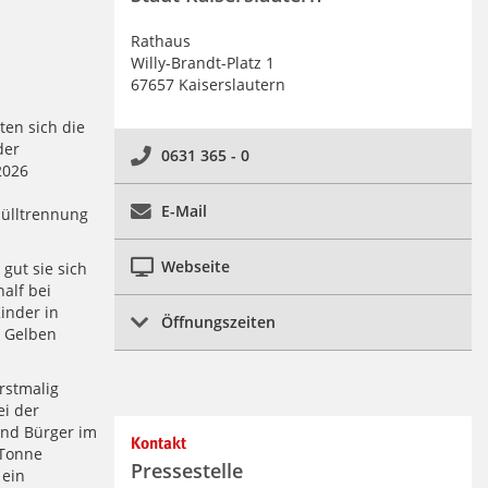
Rathaus
Willy-Brandt-Platz 1
67657 Kaiserslautern
en sich die
der
0631 365 - 0
2026
E-Mail
Mülltrennung
Webseite
gut sie sich
alf bei
inder in
Öffnungszeiten
r Gelben
rstmalig
ei der
und Bürger im
Kontakt
 Tonne
Pressestelle
 ein