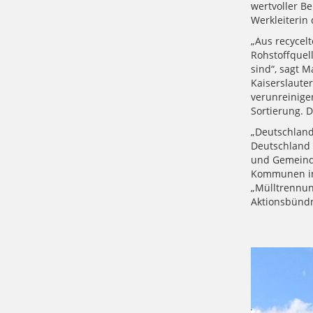
wertvoller B
Werkleiterin 
„Aus recycel
Rohstoffquel
sind“, sagt 
Kaiserslauter
verunreinige
Sortierung. D
„Deutschland
Deutschland 
und Gemeinde
Kommunen in 
„Mülltrennun
Aktionsbündn