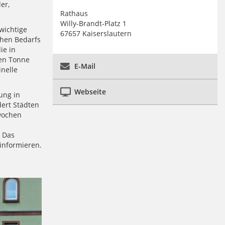
er,
Rathaus
Willy-Brandt-Platz 1
wichtige
67657 Kaiserslautern
chen Bedarfs
ie in
ben Tonne
E-Mail
nelle
Webseite
ung in
ert Städten
wochen
. Das
informieren.