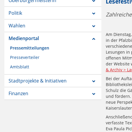
Oberbürgermeisterin
Lesefesti
Politik
Zahlreiche
Wahlen
Am Dienstag, 
Medienportal
in der Pfalzb
verschiedene
Pressemitteilungen
Lesungen in 
Presseverteiler
offenen Mitm
der Website 
Amtsblatt
& Archiv > La
Bei der Aufta
Stadtprojekte & Initiativen
Bibliotheksl
Schulz die Gä
Finanzen
und fördern.
neue Perspek
Kaiserslauter
Anschließend
verfasste Tex
Eva Paula Pi