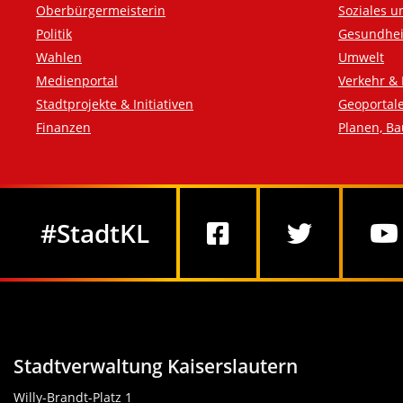
Oberbürgermeisterin
Soziales u
Politik
Gesundhei
Wahlen
Umwelt
Medienportal
Verkehr & 
Stadtprojekte & Initiativen
Geoportal
Finanzen
Planen, B
Social Media
#StadtKL
Stadtverwaltung Kaiserslautern
Willy-Brandt-Platz 1