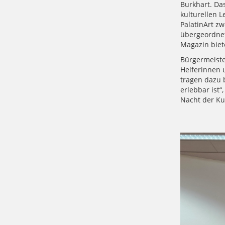
Burkhart. Da
kulturellen 
PalatinArt z
übergeordne
Magazin biete
Bürgermeiste
Helferinnen 
tragen dazu b
erlebbar ist“
Nacht der Kul