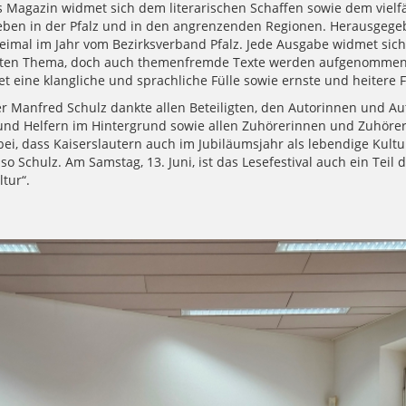
s Magazin widmet sich dem literarischen Schaffen sowie dem vielfä
Leben in der Pfalz und in den angrenzenden Regionen. Herausgege
weimal im Jahr vom Bezirksverband Pfalz. Jede Ausgabe widmet sic
ten Thema, doch auch themenfremde Texte werden aufgenommen
t eine klangliche und sprachliche Fülle sowie ernste und heitere F
r Manfred Schulz dankte allen Beteiligten, den Autorinnen und Au
und Helfern im Hintergrund sowie allen Zuhörerinnen und Zuhörern
ei, dass Kaiserslautern auch im Jubiläumsjahr als lebendige Kultu
, so Schulz. Am Samstag, 13. Juni, ist das Lesefestival auch ein Teil
tur“.