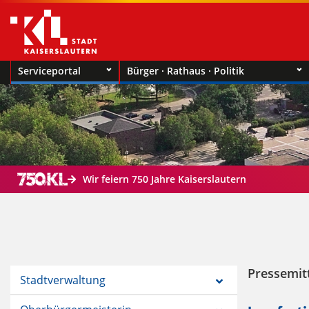
Serviceportal
Bürger · Rathaus · Politik
Wir feiern 750 Jahre Kaiserslautern
Pressemit
Stadtverwaltung