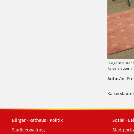
Bürgermeister Ma
Kaiserslautern
Autor/in:
Pres
Kaiserslauter
Bürger · Rathaus · Politik
Sozial · L
Fußzeile
Stadtverwaltung
Stadtportr