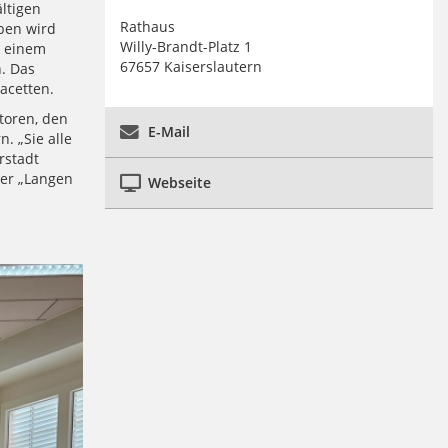
ltigen
Rathaus
ben wird
Willy-Brandt-Platz 1
h einem
67657 Kaiserslautern
. Das
acetten.
toren, den
E-Mail
. „Sie alle
rstadt
 der „Langen
Webseite