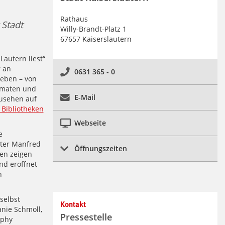
Rathaus
 Stadt
Willy-Brandt-Platz 1
67657 Kaiserslautern
Lautern liest“
r an
0631 365 - 0
geben – von
rmaten und
E-Mail
zusehen auf
> Bibliotheken
Webseite
e
ster Manfred
Öffnungszeiten
sen zeigen
nd eröffnet
n
selbst
Kontakt
anie Schmoll,
Pressestelle
rphy