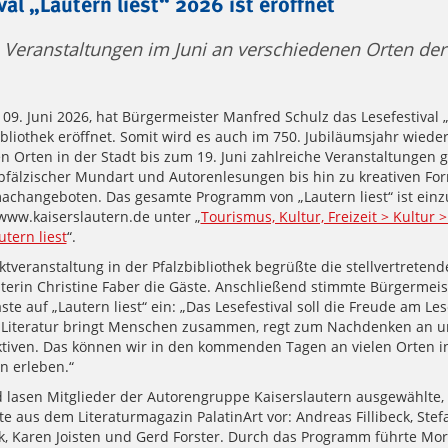
val „Lautern liest“ 2026 ist eröffnet
 Veranstaltungen im Juni an verschiedenen Orten der
09. Juni 2026, hat Bürgermeister Manfred Schulz das Lesefestival „
ibliothek eröffnet. Somit wird es auch im 750. Jubiläumsjahr wiede
n Orten in der Stadt bis zum 19. Juni zahlreiche Veranstaltungen 
pfälzischer Mundart und Autorenlesungen bis hin zu kreativen Fo
achangeboten. Das gesamte Programm von „Lautern liest“ ist ein
www.kaiserslautern.de unter „
Tourismus, Kultur, Freizeit > Kultur 
utern liest
“.
ktveranstaltung in der Pfalzbibliothek begrüßte die stellvertretend
eiterin Christine Faber die Gäste. Anschließend stimmte Bürgermei
ste auf „Lautern liest“ ein: „Das Lesefestival soll die Freude am Le
 Literatur bringt Menschen zusammen, regt zum Nachdenken an u
tiven. Das können wir in den kommenden Tagen an vielen Orten i
n erleben.“
 lasen Mitglieder der Autorengruppe Kaiserslautern ausgewählte, 
te aus dem Literaturmagazin PalatinArt vor: Andreas Fillibeck, Stef
ck, Karen Joisten und Gerd Forster. Durch das Programm führte Mo