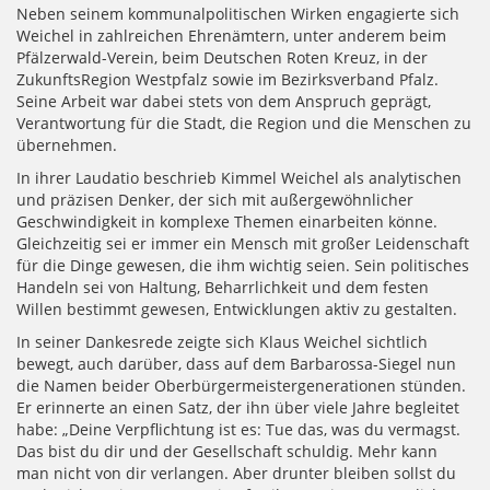
Neben seinem kommunalpolitischen Wirken engagierte sich
Weichel in zahlreichen Ehrenämtern, unter anderem beim
Pfälzerwald-Verein, beim Deutschen Roten Kreuz, in der
ZukunftsRegion Westpfalz sowie im Bezirksverband Pfalz.
Seine Arbeit war dabei stets von dem Anspruch geprägt,
Verantwortung für die Stadt, die Region und die Menschen zu
übernehmen.
In ihrer Laudatio beschrieb Kimmel Weichel als analytischen
und präzisen Denker, der sich mit außergewöhnlicher
Geschwindigkeit in komplexe Themen einarbeiten könne.
Gleichzeitig sei er immer ein Mensch mit großer Leidenschaft
für die Dinge gewesen, die ihm wichtig seien. Sein politisches
Handeln sei von Haltung, Beharrlichkeit und dem festen
Willen bestimmt gewesen, Entwicklungen aktiv zu gestalten.
In seiner Dankesrede zeigte sich Klaus Weichel sichtlich
bewegt, auch darüber, dass auf dem Barbarossa-Siegel nun
die Namen beider Oberbürgermeistergenerationen stünden.
Er erinnerte an einen Satz, der ihn über viele Jahre begleitet
habe: „Deine Verpflichtung ist es: Tue das, was du vermagst.
Das bist du dir und der Gesellschaft schuldig. Mehr kann
man nicht von dir verlangen. Aber drunter bleiben sollst du