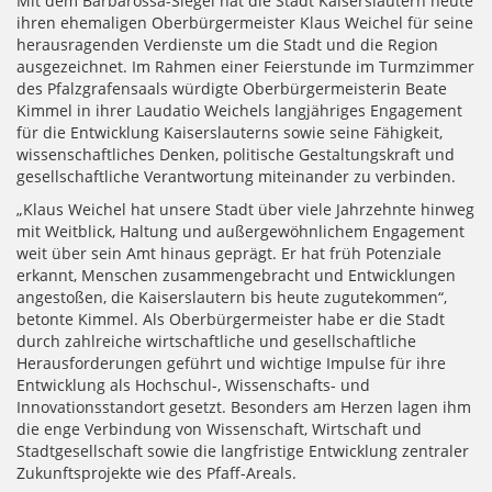
Mit dem Barbarossa-Siegel hat die Stadt Kaiserslautern heute
ihren ehemaligen Oberbürgermeister Klaus Weichel für seine
herausragenden Verdienste um die Stadt und die Region
ausgezeichnet. Im Rahmen einer Feierstunde im Turmzimmer
des Pfalzgrafensaals würdigte Oberbürgermeisterin Beate
Kimmel in ihrer Laudatio Weichels langjähriges Engagement
für die Entwicklung Kaiserslauterns sowie seine Fähigkeit,
wissenschaftliches Denken, politische Gestaltungskraft und
gesellschaftliche Verantwortung miteinander zu verbinden.
„Klaus Weichel hat unsere Stadt über viele Jahrzehnte hinweg
mit Weitblick, Haltung und außergewöhnlichem Engagement
weit über sein Amt hinaus geprägt. Er hat früh Potenziale
erkannt, Menschen zusammengebracht und Entwicklungen
angestoßen, die Kaiserslautern bis heute zugutekommen“,
betonte Kimmel. Als Oberbürgermeister habe er die Stadt
durch zahlreiche wirtschaftliche und gesellschaftliche
Herausforderungen geführt und wichtige Impulse für ihre
Entwicklung als Hochschul-, Wissenschafts- und
Innovationsstandort gesetzt. Besonders am Herzen lagen ihm
die enge Verbindung von Wissenschaft, Wirtschaft und
Stadtgesellschaft sowie die langfristige Entwicklung zentraler
Zukunftsprojekte wie des Pfaff-Areals.