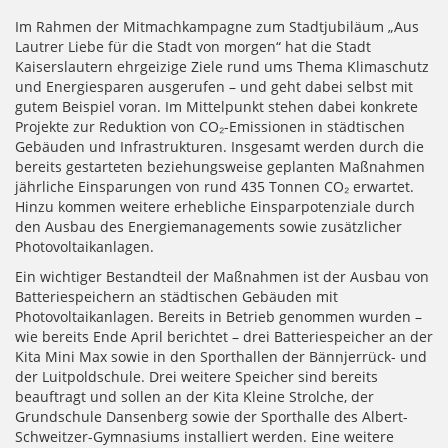
Im Rahmen der Mitmachkampagne zum Stadtjubiläum „Aus
Lautrer Liebe für die Stadt von morgen“ hat die Stadt
Kaiserslautern ehrgeizige Ziele rund ums Thema Klimaschutz
und Energiesparen ausgerufen – und geht dabei selbst mit
gutem Beispiel voran. Im Mittelpunkt stehen dabei konkrete
Projekte zur Reduktion von CO₂-Emissionen in städtischen
Gebäuden und Infrastrukturen. Insgesamt werden durch die
bereits gestarteten beziehungsweise geplanten Maßnahmen
jährliche Einsparungen von rund 435 Tonnen CO₂ erwartet.
Hinzu kommen weitere erhebliche Einsparpotenziale durch
den Ausbau des Energiemanagements sowie zusätzlicher
Photovoltaikanlagen.
Ein wichtiger Bestandteil der Maßnahmen ist der Ausbau von
Batteriespeichern an städtischen Gebäuden mit
Photovoltaikanlagen. Bereits in Betrieb genommen wurden –
wie bereits Ende April berichtet – drei Batteriespeicher an der
Kita Mini Max sowie in den Sporthallen der Bännjerrück- und
der Luitpoldschule. Drei weitere Speicher sind bereits
beauftragt und sollen an der Kita Kleine Strolche, der
Grundschule Dansenberg sowie der Sporthalle des Albert-
Schweitzer-Gymnasiums installiert werden. Eine weitere