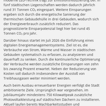
moderne LED-Technik trägt zur Emissionsreduzierung bei. In
fünf städtischen Liegenschaften werden dadurch jährlich
rund 31 Tonnen CO₂ eingespart. Weitere Einsparungen
ergeben sich durch die energetische Sanierung der
thermischen Gebäudehülle in drei Gebäuden, wodurch sich
der Energieverbrauch zusätzlich reduziert. Das
prognostizierte Einsparpotenzial liegt hier bei rund 45
Tonnen CO₂ pro Jahr.
Darüber hinaus startet im Juli 2026 die Einführung eines
digitalen Energiemanagementsystems. Ziel ist es, die
Verbräuche von Strom, Wärme und Wasser in städtischen
Gebäuden systematisch zu erfassen, zu analysieren und
dauerhaft zu senken. Durch die kontinuierliche Optimierung
der Verbräuche werden zusätzliche Einsparungen von zehn
bis zwanzig Prozent erwartet. Neben der Reduzierung von
Kosten soll dadurch insbesondere der Ausstoß von
Treibhausgasen weiter minimiert werden.
Auch beim Ausbau erneuerbarer Energien verfolgt die Stadt
ambitionierte Ziele. Ursprünglich war vorgesehen, im
Jubiläumsjahr mindestens 750 Kilowattpeak zusätzliche
Photovoltaikleistung auf städtischen Dächern zu installieren.
Aktuell laufen bereits Machbarkeitsstudien und