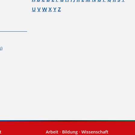
U
V
W
X
Y
Z
)
t
Arbeit · Bildung · Wissenschaft