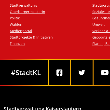
Fußzeile
Stadtverwaltung
Stadtportr
Oberbürgermeisterin
Soziales u
Politik
Gesundhei
Wahlen
Umwelt
Medienportal
Verkehr & 
Stadtprojekte & Initiativen
Geoportal
Finanzen
Planen, B
Social Media
#StadtKL
Stadtverwaltung Kaiserslautern