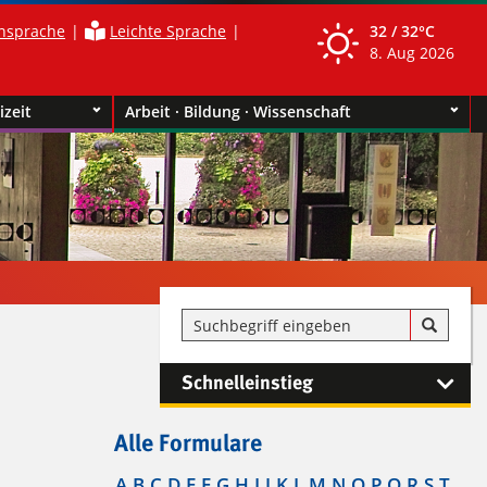
nsprache
Leichte Sprache
32 /
32°C
8. Aug 2026
izeit
Arbeit · Bildung · Wissenschaft
Schnelleinstieg
Alle Formulare
A
B
C
D
E
F
G
H
I
J
K
L
M
N
O
P
Q
R
S
T