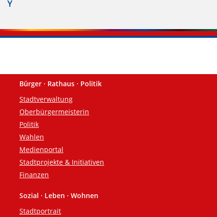
Y
Bürger · Rathaus · Politik
Fußzeile
Stadtverwaltung
Oberbürgermeisterin
Politik
Wahlen
Medienportal
Stadtprojekte & Initiativen
Finanzen
Sozial · Leben · Wohnen
Stadtportrait