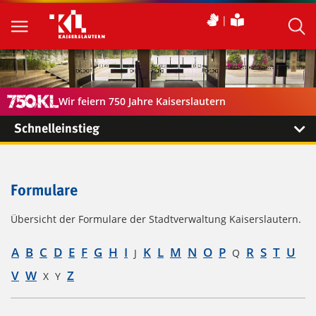
Wir feiern 750 Jahre Kaiserslautern
Schnelleinstieg
Formulare
Übersicht der Formulare der Stadtverwaltung Kaiserslautern.
A
B
C
D
E
F
G
H
I
K
L
M
N
O
P
R
S
T
U
J
Q
V
W
Z
X
Y