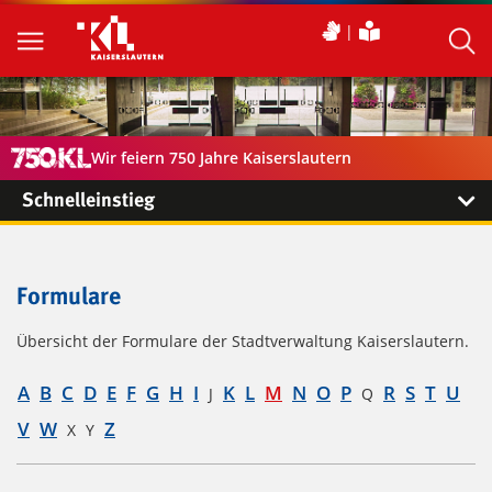
Wir feiern 750 Jahre Kaiserslautern
Schnelleinstieg
Formulare
Übersicht der Formulare der Stadtverwaltung Kaiserslautern.
A
B
C
D
E
F
G
H
I
K
L
M
N
O
P
R
S
T
U
J
Q
V
W
Z
X
Y