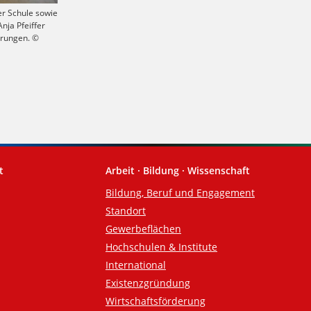
er Schule sowie
nja Pfeiffer
erungen. ©
t
Arbeit · Bildung · Wissenschaft
Bildung, Beruf und Engagement
Standort
Gewerbeflächen
Hochschulen & Institute
International
Existenzgründung
Wirtschaftsförderung