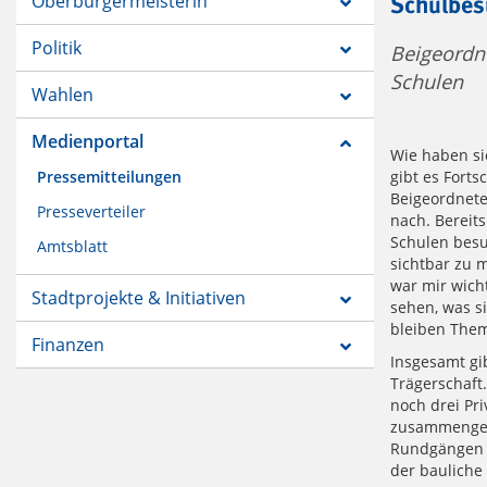
Oberbürgermeisterin
Schulbesu
Politik
Beigeordne
Schulen
Wahlen
Medienportal
Wie haben si
Pressemitteilungen
gibt es Fort
Beigeordnete
Presseverteiler
nach. Bereits
Schulen besu
Amtsblatt
sichtbar zu 
war mir wich
Stadtprojekte & Initiativen
sehen, was sic
bleiben Them
Finanzen
Insgesamt gib
Trägerschaft
noch drei Pr
zusammengefa
Rundgängen w
der bauliche