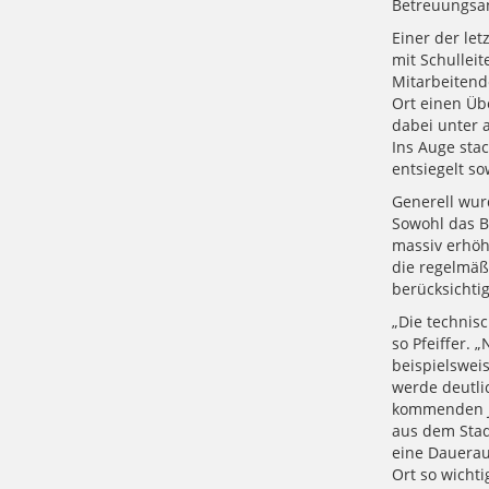
Betreuungsan
Einer der le
mit Schulleit
Mitarbeitend
Ort einen Üb
dabei unter 
Ins Auge sta
entsiegelt s
Generell wur
Sowohl das B
massiv erhöh
die regelmäß
berücksichti
„Die technis
so Pfeiffer. 
beispielswei
werde deutli
kommenden Ja
aus dem Stad
eine Dauerauf
Ort so wicht