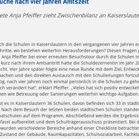
che nach vier Jahren Amtszeit
te Anja Pfeiffer zieht Zwischenbilanz an Kaiserslaute
ch die Schulen in Kaiserslautern in den vergangenen vier Jahren e
schritte, wo bestehen weiterhin Herausforderungen? Diesen Fragen 
 Anja Pfeiffer bei einer erneuten Besuchstour durch die Schulen i
 kurz nach ihrem Amtsantritt hatte die Schuldezernentin im Jahr 20
cht. Vier Jahre später folgte eine neue Runde mit dem Ziel, Entwi
machen und den direkten Austausch mit den Schulleitungen fortzuf
tig, nach vier Jahren noch einmal persönlich in die Schulen zu ge
h verändert hat“, erklärt Pfeiffer. „Vieles hat sich positiv entwickelt
en wie Betreuung oder Sanierungen weiterhin wichtige Aufgaben.
t es in Kaiserslautern 36 Schulen, davon befinden sich 33 in städt
. Nach dem Besuch der letzten beiden städtischen Schulen stand
ivatschulen auf dem Programm. Abschließend werden die Ergebnis
sst aufbereitet und dem Schulträgerausschuss präsentiert. Bei 
urden verschiedene Bereiche anhand einer Checkliste betrachtet
 Zustand der Gebäude, Raumkapazitäten, Schulsozialarbeit, Fachkla