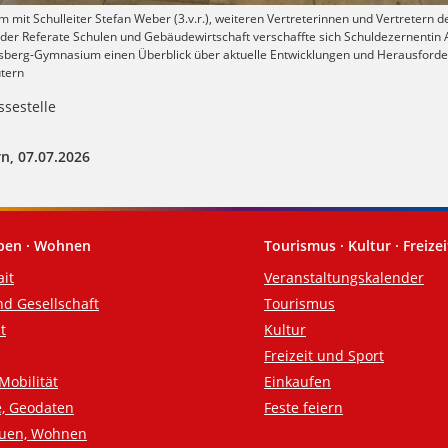
 mit Schulleiter Stefan Weber (3.v.r.), weiteren Vertreterinnen und Vertretern d
der Referate Schulen und Gebäudewirtschaft verschaffte sich Schuldezernentin A
tersberg-Gymnasium einen Überblick über aktuelle Entwicklungen und Herausford
utern
sestelle
n, 07.07.2026
eben · Wohnen
Tourismus · Kultur · Freizei
ait
Veranstaltungskalender
nd Gesellschaft
Tourismus
t
Kultur
Freizeit und Sport
Mobilität
Einkaufen
e, Geodaten
Feste feiern
auen, Wohnen