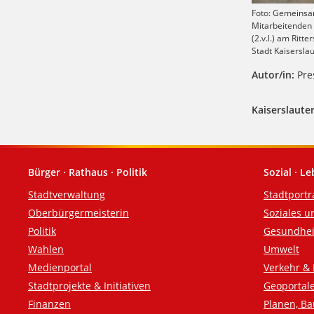
Foto: Gemeinsam
Mitarbeitenden 
(2.v.l.) am Rit
Stadt Kaisersla
Autor/in:
Pres
Kaiserslauter
Bürger · Rathaus · Politik
Sozial · L
Fußzeile
Stadtverwaltung
Stadtportr
Oberbürgermeisterin
Soziales u
Politik
Gesundhei
Wahlen
Umwelt
Medienportal
Verkehr & 
Stadtprojekte & Initiativen
Geoportal
Finanzen
Planen, B