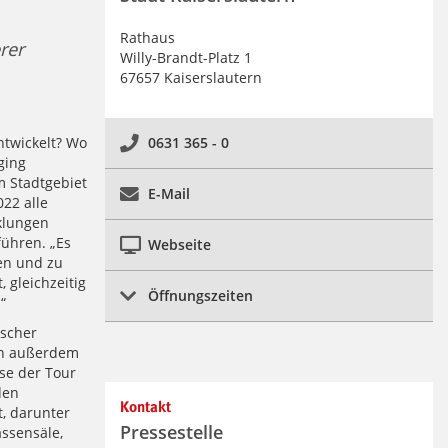
Rathaus
rer
Willy-Brandt-Platz 1
67657 Kaiserslautern
ntwickelt? Wo
0631 365 - 0
ging
m Stadtgebiet
E-Mail
22 alle
cklungen
ühren. „Es
Webseite
hen und zu
, gleichzeitig
Öffnungszeiten
“
ischer
en außerdem
se der Tour
den
Kontakt
, darunter
Pressestelle
ssensäle,