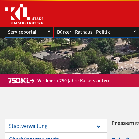
Serviceportal
Bürger · Rathaus · Politik
Wir feiern 750 Jahre Kaiserslautern
Pressemit
Stadtverwaltung