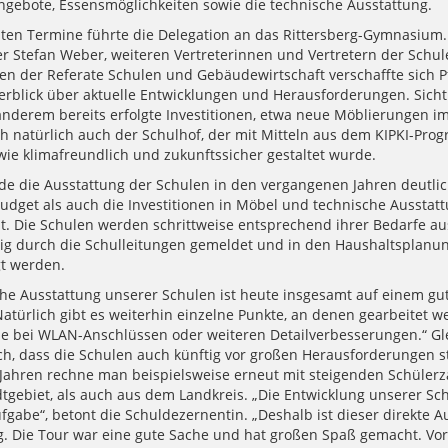
gebote, Essensmöglichkeiten sowie die technische Ausstattung.
tzten Termine führte die Delegation an das Rittersberg-Gymnasiu
er Stefan Weber, weiteren Vertreterinnen und Vertretern der Schul
en der Referate Schulen und Gebäudewirtschaft verschaffte sich Pf
erblick über aktuelle Entwicklungen und Herausforderungen. Sich
anderem bereits erfolgte Investitionen, etwa neue Möblierungen i
ch natürlich auch der Schulhof, der mit Mitteln aus dem KIPKI-Pr
owie klimafreundlich und zukunftssicher gestaltet wurde.
de die Ausstattung der Schulen in den vergangenen Jahren deutli
udget als auch die Investitionen in Möbel und technische Aussta
t. Die Schulen werden schrittweise entsprechend ihrer Bedarfe aus
ig durch die Schulleitungen gemeldet und in den Haushaltsplanu
gt werden.
che Ausstattung unserer Schulen ist heute insgesamt auf einem gu
„Natürlich gibt es weiterhin einzelne Punkte, an denen gearbeitet 
se bei WLAN-Anschlüssen oder weiteren Detailverbesserungen.“ Gle
ch, dass die Schulen auch künftig vor großen Herausforderungen s
hren rechne man beispielsweise erneut mit steigenden Schülerz
tgebiet, als auch aus dem Landkreis. „Die Entwicklung unserer Sch
gabe“, betont die Schuldezernentin. „Deshalb ist dieser direkte A
ig. Die Tour war eine gute Sache und hat großen Spaß gemacht. Vor