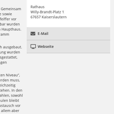
Rathaus
m. Gemeinsam
Willy-Brandt-Platz 1
e sowie
67657 Kaiserslautern
eiffer vor
tbar wurden
m Haupthaus.
E-Mail
ogramm
Webseite
ch ausgebaut.
ttung wurden
gestattet,
ngen
ten Niveau“,
werden muss,
ichzeitig
tehen. In den
ahlen, sowohl
ulen bleibt
ustausch vor
 allem aber