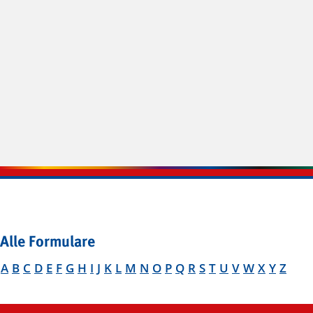
Alle Formulare
A
B
C
D
E
F
G
H
I
J
K
L
M
N
O
P
Q
R
S
T
U
V
W
X
Y
Z