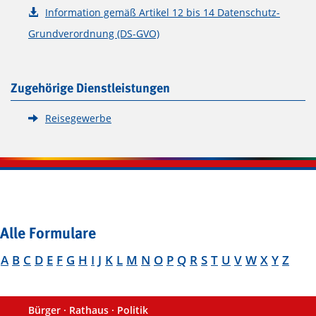
Information gemäß Artikel 12 bis 14 Datenschutz-
Grundverordnung (DS-GVO)
Zugehörige Dienstleistungen
Reisegewerbe
Alle Formulare
A
B
C
D
E
F
G
H
I
J
K
L
M
N
O
P
Q
R
S
T
U
V
W
X
Y
Z
Bürger · Rathaus · Politik