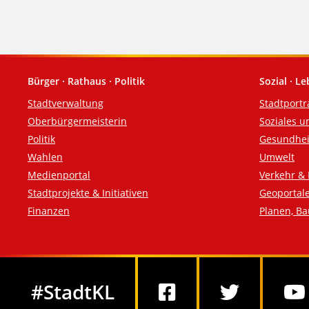
Bürger · Rathaus · Politik
Sozial · L
Fußzeile
Stadtverwaltung
Stadtportr
Oberbürgermeisterin
Soziales u
Politik
Gesundhei
Wahlen
Umwelt
Medienportal
Verkehr & 
Stadtprojekte & Initiativen
Geoportal
Finanzen
Planen, B
Social Media
#StadtKL