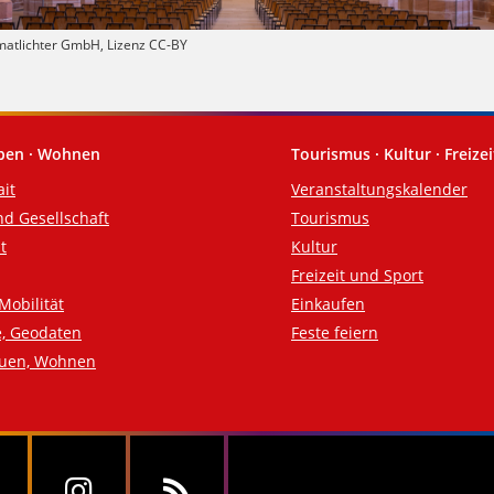
imatlichter GmbH, Lizenz CC-BY
eben · Wohnen
Tourismus · Kultur · Freizei
ait
Veranstaltungskalender
nd Gesellschaft
Tourismus
t
Kultur
Freizeit und Sport
Mobilität
Einkaufen
e, Geodaten
Feste feiern
auen, Wohnen