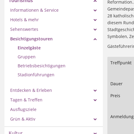
Tourismus
Reformation..
Gemeindepast
Informationen & Service
28 katholisc
Hotels & mehr
diesem Rundg
Sehenswertes
Stadtgeschich
Symbolen, Ze
Besichtigungstouren
Gästeführerin
Einzelgäste
Gruppen
Treffpunkt
Betriebsbesichtigungen
Stadionführungen
Dauer
Entdecken & Erleben
Preis
Tagen & Treffen
Ausflugsziele
Anmeldung
Grün & Aktiv
Kultur