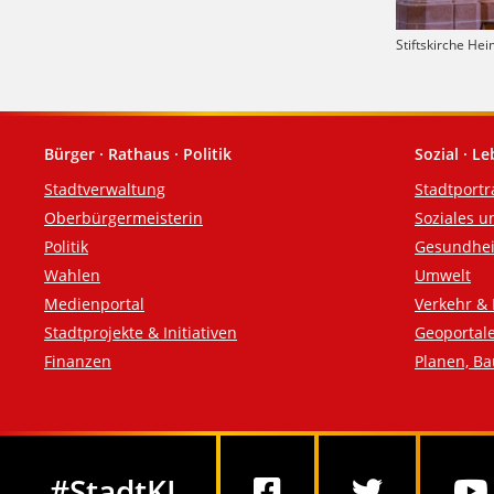
Stiftskirche He
Bürger · Rathaus · Politik
Sozial · L
Fußzeile
Stadtverwaltung
Stadtportr
Oberbürgermeisterin
Soziales u
Politik
Gesundhei
Wahlen
Umwelt
Medienportal
Verkehr & 
Stadtprojekte & Initiativen
Geoportal
Finanzen
Planen, B
Social Media
#StadtKL