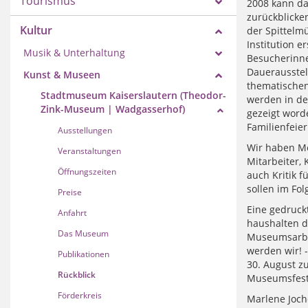
Tourismus
2008 kann da
zurückblicken
Kultur
der Spittelm
Institution 
Musik & Unterhaltung
Besucherinne
Dauerausstel
Kunst & Museen
thematischen
Stadtmuseum Kaiserslautern (Theodor-
werden in de
Zink-Museum | Wadgasserhof)
gezeigt worde
Familienfeie
Ausstellungen
Wir haben Me
Veranstaltungen
Mitarbeiter, 
Öffnungszeiten
auch Kritik 
sollen im Fo
Preise
Eine gedruckt
Anfahrt
haushalten d
Das Museum
Museumsarbei
werden wir! 
Publikationen
30. August z
Rückblick
Museumsfest 
Förderkreis
Marlene Joc