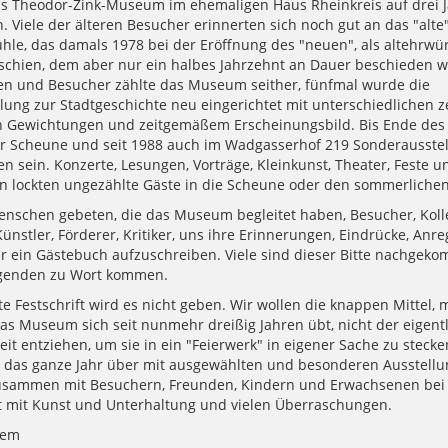
s Theodor-Zink-Museum im ehemaligen Haus Rheinkreis auf drei 
. Viele der älteren Besucher erinnerten sich noch gut an das "alt
ühle, das damals 1978 bei der Eröffnung des "neuen", als altehrwü
erschien, dem aber nur ein halbes Jahrzehnt an Dauer beschieden w
n und Besucher zählte das Museum seither, fünfmal wurde die
lung zur Stadtgeschichte neu eingerichtet mit unterschiedlichen z
 Gewichtungen und zeitgemäßem Erscheinungsbild. Bis Ende des 
r Scheune und seit 1988 auch im Wadgasserhof 219 Sonderausste
n sein. Konzerte, Lesungen, Vorträge, Kleinkunst, Theater, Feste u
rn lockten ungezählte Gäste in die Scheune oder den sommerlichen
nschen gebeten, die das Museum begleitet haben, Besucher, Koll
Künstler, Förderer, Kritiker, uns ihre Erinnerungen, Eindrücke, An
für ein Gästebuch aufzuschreiben. Viele sind dieser Bitte nachgeko
lgenden zu Wort kommen.
e Festschrift wird es nicht geben. Wir wollen die knappen Mittel, 
as Museum sich seit nunmehr dreißig Jahren übt, nicht der eigent
t entziehen, um sie in ein "Feierwerk" in eigener Sache zu stecke
- das ganze Jahr über mit ausgewählten und besonderen Ausstell
usammen mit Besuchern, Freunden, Kindern und Erwachsenen bei
mit Kunst und Unterhaltung und vielen Überraschungen.
hem