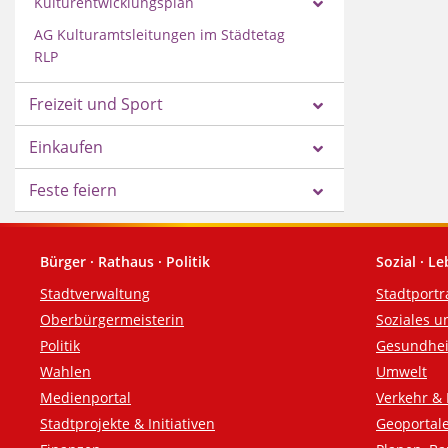
Kulturentwicklungsplan
AG Kulturamtsleitungen im Städtetag
RLP
Freizeit und Sport
Einkaufen
Feste feiern
Bürger · Rathaus · Politik
Sozial · L
Fußzeile
Stadtverwaltung
Stadtportr
Oberbürgermeisterin
Soziales u
Politik
Gesundhei
Wahlen
Umwelt
Medienportal
Verkehr & 
Stadtprojekte & Initiativen
Geoportal