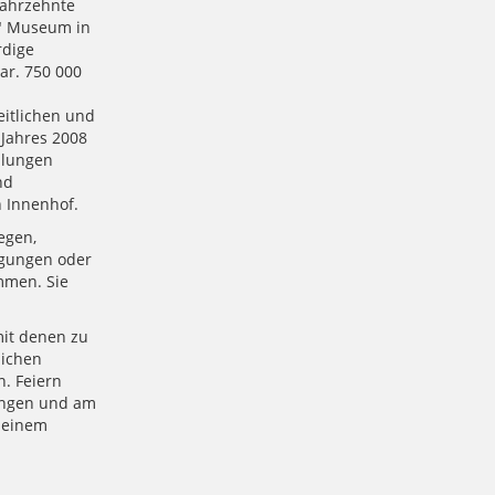
Jahrzehnte
e" Museum in
rdige
ar. 750 000
eitlichen und
Jahres 2008
llungen
nd
 Innenhof.
egen,
regungen oder
mmen. Sie
mit denen zu
lichen
n. Feiern
ungen und am
 einem