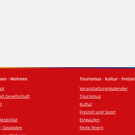
eben · Wohnen
Tourismus · Kultur · Freizei
ait
Veranstaltungskalender
nd Gesellschaft
Tourismus
t
Kultur
Freizeit und Sport
Mobilität
Einkaufen
e, Geodaten
Feste feiern