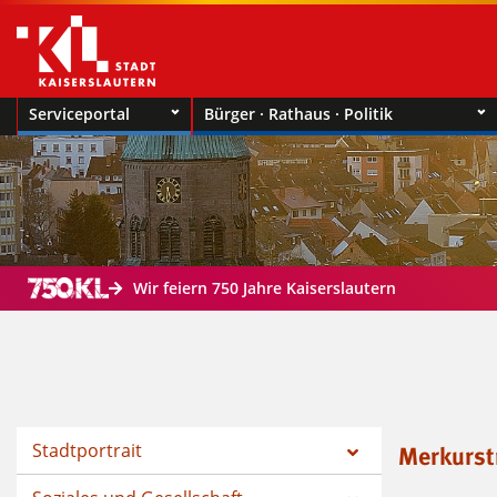
Serviceportal
Bürger · Rathaus · Politik
Wir feiern 750 Jahre Kaiserslautern
Stadtportrait
Merkurst