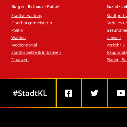
Bürger · Rathaus · Politik
Sozial · L
Fußzeile
Stadtverwaltung
Stadtportr
Oberbürgermeisterin
Soziales u
Politik
Gesundhei
Wahlen
Umwelt
Medienportal
Verkehr & 
Stadtprojekte & Initiativen
Geoportal
Finanzen
Planen, B
Social Media
#StadtKL