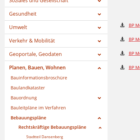
Soziales und Gesellschaft
Gesundheit
BP Me
Umwelt
BP Me
Verkehr & Mobilität
BP M
Geoportale, Geodaten
Planen, Bauen, Wohnen
BP M
Bauinformationsbroschüre
Baulandkataster
Bauordnung
Bauleitpläne im Verfahren
Bebauungspläne
Rechtskräftige Bebauungspläne
Stadtteil Dansenberg