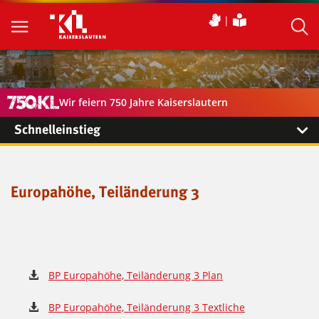
Wir feiern 750 Jahre Kaiserslautern
Schnelleinstieg
Europahöhe, Teiländerung 3
BP Europahöhe, Teiländerung 3 Plan
BP Europahöhe, Teiländerung 3 Textliche