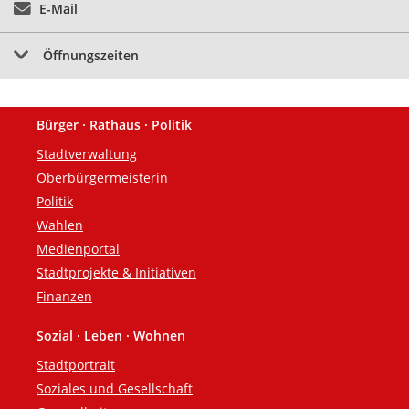
E-Mail
Öffnungszeiten
Bürger · Rathaus · Politik
Fußzeile
Stadtverwaltung
Oberbürgermeisterin
Politik
Wahlen
Medienportal
Stadtprojekte & Initiativen
Finanzen
Sozial · Leben · Wohnen
Stadtportrait
Soziales und Gesellschaft